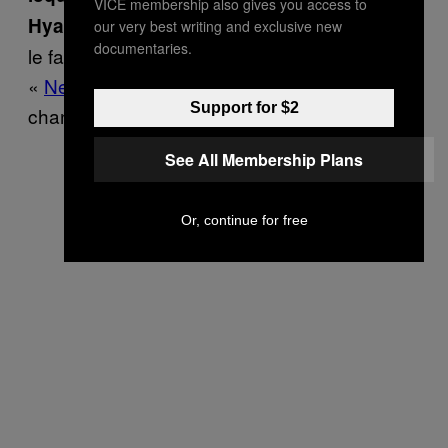
VICE membership also gives you access to
C’est vrai, il a apporté ça. Mais je
Hyacinthe :
our very best writing and exclusive new
documentaries.
le faisais déjà avant, rappelle-toi du morceau
«
Ne vous inquiétez-pas
», sur lequel je
Support for $2
chantonne déjà…
See All Membership Plans
Or, continue for free