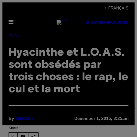
Skip
+ FRANÇAIS
to
Open
content
SUBSCRIBE
NEWSLETTER
Menu
Music
Hyacinthe et L.O.A.S.
sont obsédés par
trois choses : le rap, le
cul et la mort
By
December 1, 2015, 8:25am
Genono
Share: