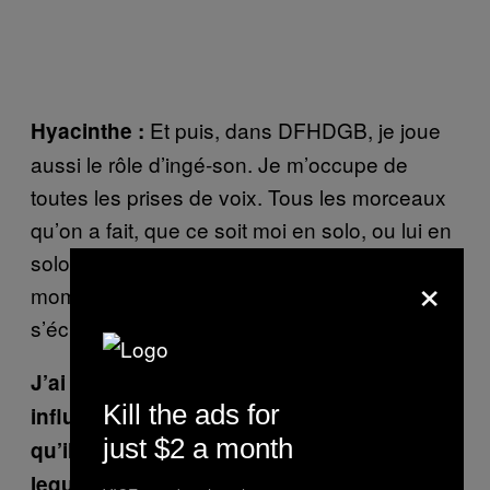
Et puis, dans DFHDGB, je joue
Hyacinthe :
aussi le rôle d’ingé-son. Je m’occupe de
toutes les prises de voix. Tous les morceaux
qu’on a fait, que ce soit moi en solo, ou lui en
solo, je les ai tous enregistré. C’est un
×
moment important, parce que c’est là où on
s’échange le plus d’idées.
J’ai l’impression que L.O.A.S t’a surtout
Kill the ads for
influencé sur le fait de chantonner, un truc
just $2 a month
qu’il semble faire naturellement, et sur
lequel tu progresses disque après disque.