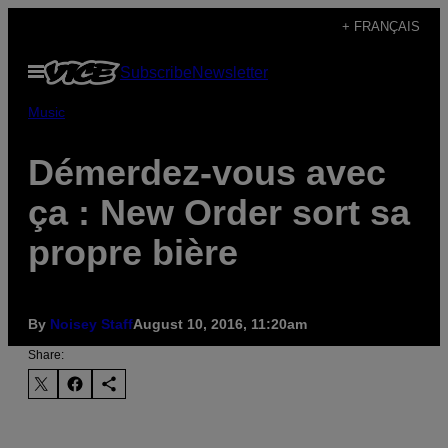
Skip
+ FRANÇAIS
to
Open
Subscribe
Newsletter
content
Menu
Music
Démerdez-vous avec
ça : New Order sort sa
propre bière
By
Noisey Staff
August 10, 2016, 11:20am
Share: