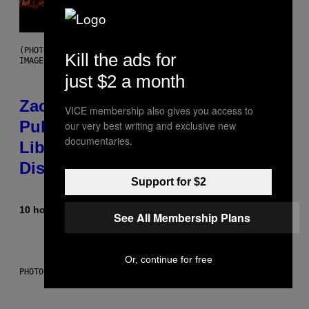
(PHOTO BY ROBERTO PANUCCI – CORBIS/CORBIS VIA GETTY
Kill the ads for
IMAGES)
just $2 a month
Zachary Cole Smith Wants a
VICE membership also gives you access to
Publicly Owned Music Streaming
our very best writing and exclusive new
documentaries.
Library Built on Spotify’s
Dismantled Bones
Support for $2
10 hours ago
By
Lauren Boisvert
See All Membership Plans
Or, continue for free
PHOTO ILLUSTRATION BY IAN WALDIE/GETTY IMAGES