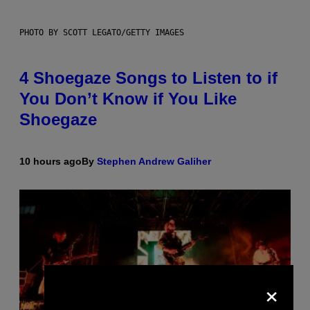
PHOTO BY SCOTT LEGATO/GETTY IMAGES
4 Shoegaze Songs to Listen to if
You Don’t Know if You Like
Shoegaze
10 hours ago
By
Stephen Andrew Galiher
×