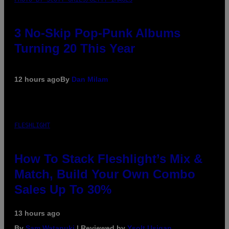
3 No-Skip Pop-Punk Albums
Turning 20 This Year
12 hours ago
By
Dan Milam
FLESHLIGHT
How To Stack Fleshlight’s Mix &
Match, Build Your Own Combo
Sales Up To 30%
13 hours ago
By
Sam Watanuki
| Reviewed by
Ysolt Usigan