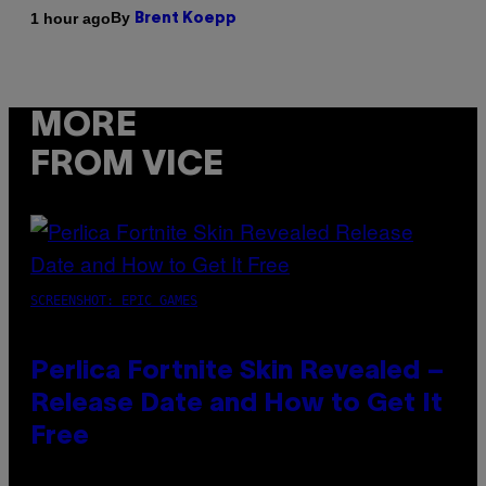
By
1 hour ago
Brent Koepp
MORE
FROM VICE
SCREENSHOT: EPIC GAMES
Perlica Fortnite Skin Revealed –
Release Date and How to Get It
Free