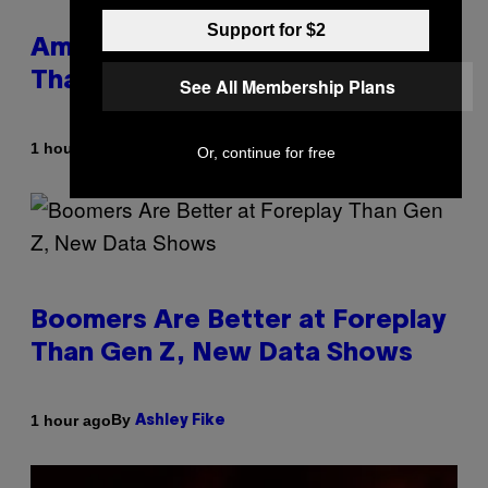
Support for $2
Americans Watch Porn Longer
Than Anyone Else, Survey Finds
See All Membership Plans
By
1 hour ago
Ashley Fike
Or, continue for free
Boomers Are Better at Foreplay
Than Gen Z, New Data Shows
By
1 hour ago
Ashley Fike