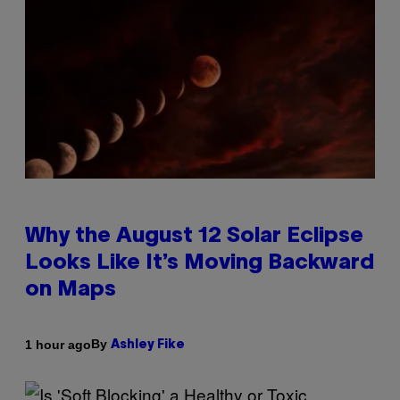
Why the August 12 Solar Eclipse
Looks Like It’s Moving Backward
on Maps
By
1 hour ago
Ashley Fike