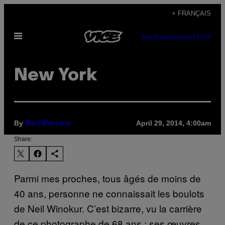
Skip
+ FRANÇAIS
to
Open
content
SUBSCRIBE
NEWSLETTER
Menu
New York
By
April 29, 2014, 4:00am
Neil Winokur
Share:
Parmi mes proches, tous âgés de moins de
40 ans, personne ne connaissait les boulots
de Neil Winokur. C’est bizarre, vu la carrière
de ce photographe de 68 ans : ses œuvres