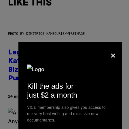
LIKE THIS
PHOTO BY DIMITRIOS KAMBOURIS/WIREIMAGE
×
Legendary Music Manager Peter
Katsis, Who Worked With Limp
Bizkit and The Smashing
Pumpkins, Has Died
Kill the ads for
just $2 a month
By
24 minutes ago
Stephen Andrew Galiher
VICE membership also gives you access to
our very best writing and exclusive new
documentaries.