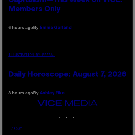
Capitalism—This Week on VICE:
Members Only
By
6 hours ago
Emma Garland
ILLUSTRATION BY REESA.
Daily Horoscope: August 7, 2026
By
8 hours ago
Ashley Fike
VICE
MEDIA
INSTAGRAM
TIKTOK
YOUTUBE
ABOUT