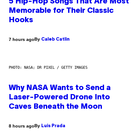
5 Hip-Hop Songs That Are Most
Memorable for Their Classic
Hooks
By
7 hours ago
Caleb Catlin
PHOTO: NASA; DR PIXEL / GETTY IMAGES
Why NASA Wants to Send a
Laser-Powered Drone Into
Caves Beneath the Moon
By
8 hours ago
Luis Prada