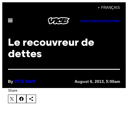
Skip
+ FRANÇAIS
to
Open
content
SUBSCRIBE
NEWSLETTER
Menu
Le recouvreur de
dettes
By
August 6, 2013, 5:00am
VICE Staff
Share: