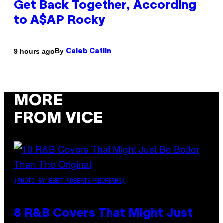
Get Back Together, According
to A$AP Rocky
By
9 hours ago
Caleb Catlin
MORE
FROM VICE
(PHOTO BY EBET ROBERTS/REDFERNS)
8 R&B Covers That Might Just