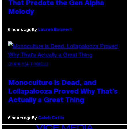
That Predate the Gen Alpha
Melody
By
6 hours ago
Lauren Boisvert
(PHOTO VIA T-MOBILE)
Monoculture is Dead, and
Lollapalooza Proved Why That’s
Actually a Great Thing
By
6 hours ago
Caleb Catlin
VICE