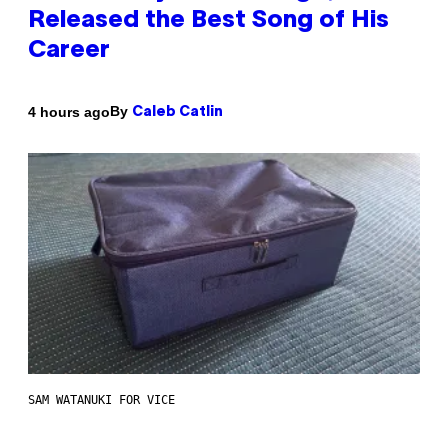
Released the Best Song of His
Career
By
4 hours ago
Caleb Catlin
SAM WATANUKI FOR VICE