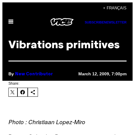
Skip
+ FRANÇAIS
to
Open
content
SUBSCRIBE
NEWSLETTER
Menu
Vibrations primitives
By
March 12, 2009, 7:00pm
New Contributor
Share:
Photo : Christiaan Lopez-Miro