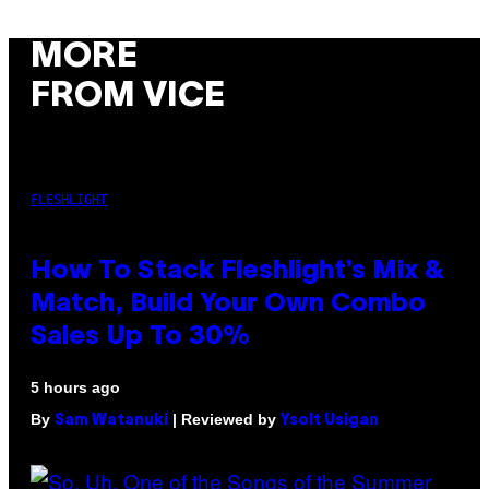
MORE
FROM VICE
FLESHLIGHT
How To Stack Fleshlight’s Mix &
Match, Build Your Own Combo
Sales Up To 30%
5 hours ago
By
| Reviewed by
Sam Watanuki
Ysolt Usigan