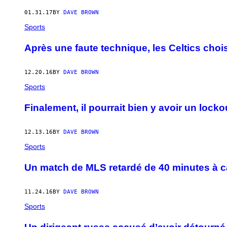
AUTHOR
01.31.17
BY
DAVE BROWN
Sports
Après une faute technique, les Celtics chois
12.20.16
BY
DAVE BROWN
Sports
Finalement, il pourrait bien y avoir un lock
12.13.16
BY
DAVE BROWN
Sports
Un match de MLS retardé de 40 minutes à c
11.24.16
BY
DAVE BROWN
Sports