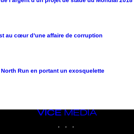
 de l’argent d’un projet de stade du Mondial 2018
st au cœur d’une affaire de corruption
 North Run en portant un exosquelette
VICE
MEDIA
INSTAGRAM
TIKTOK
YOUTUBE