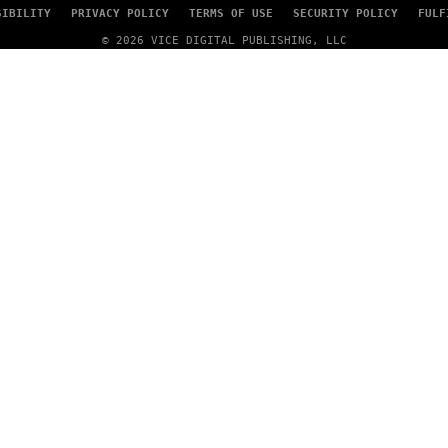
SIBILITY
PRIVACY POLICY
TERMS OF USE
SECURITY POLICY
FULF
© 2026 VICE DIGITAL PUBLISHING, LLC