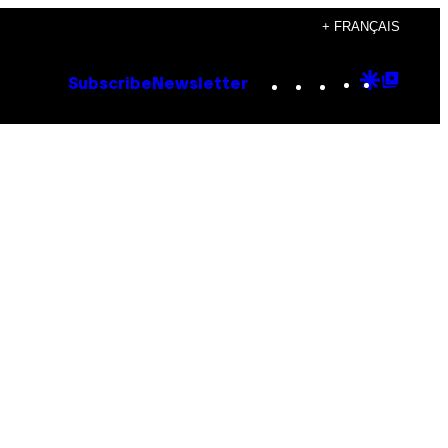
+ FRANÇAIS
Instagram
TikTok
YouTube
Google
Goog
Subscribe
Newsletter
Discove
Top
Posts