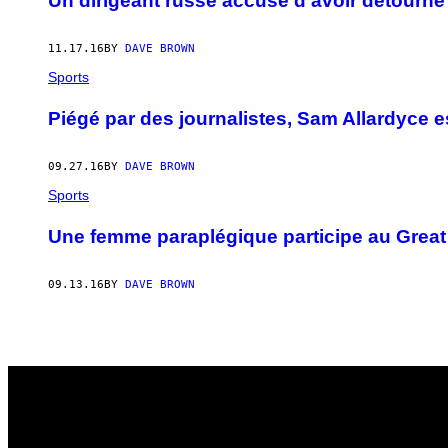
​Un dirigeant russe accusé d’avoir détourné
11.17.16
BY
DAVE BROWN
Sports
Piégé par des journalistes, Sam Allardyce e
09.27.16
BY
DAVE BROWN
Sports
Une femme paraplégique participe au Great
09.13.16
BY
DAVE BROWN