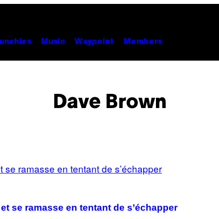
unchies
Music
Waypoint
Members
Dave Brown
, et se ramasse en tentant de s’échapper