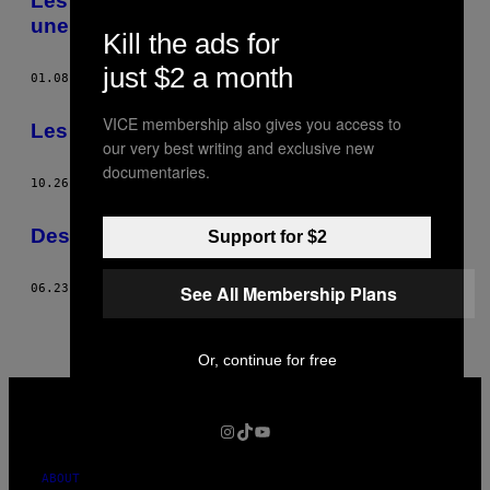
Les étudiants handicapés ont aussi droit à
une éducation sexuelle
Kill the ads for
just $2 a month
01.08.16
BY
HUGO ANDERHOLM
VICE membership also gives you access to
Les pansements racistes suédois
our very best writing and exclusive new
documentaries.
10.26.15
BY
HUGO ANDERHOLM
Des nouvelles d’un peu partout
Support for $2
See All Membership Plans
06.23.15
BY
HUGO ANDERHOLM
Or, continue for free
VICE
MEDIA
INSTAGRAM
TIKTOK
YOUTUBE
ABOUT