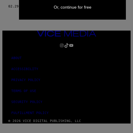
02.29.16
BY
KATHARINA RECKERS
Or, continue for free
VICE
MEDIA
INSTAGRAM
TIKTOK
YOUTUBE
ABOUT
ACCESSIBILITY
PRIVACY POLICY
TERMS OF USE
SECURITY POLICY
FULFILLMENT POLICY
© 2026 VICE DIGITAL PUBLISHING, LLC