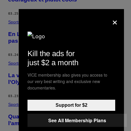
03.25.16
BY
KATHARINA RECKERS
×
Sports
En Lituanie, le service de sécurité ne sait
pas éteindre des fumigènes
Kill the ads for
03.24.16
BY
KATHARINA RECKERS
just $2 a month
Sports
VICE membership also gives you access to
La vidéo (un peu larmoyante, c’est vrai) de
our very best writing and exclusive new
l’Olympiakos pour aider les réfugiés
documentaries.
03.23.16
BY
KATHARINA RECKERS
Sports
Support for $2
Quand un fan de Birmingham met à
See All Membership Plans
l’amende un fan de QPR