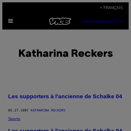
Skip
+ FRANÇAIS
to
Open
content
SUBSCRIBE
NEWSLETTER
Menu
Katharina Reckers
POSTS
Les supporters à l’ancienne de Schalke 04
BY
05.27.16
BY
KATHARINA RECKERS
THIS
Sports
AUTHOR
Les supporters à l’ancienne de Schalke 04