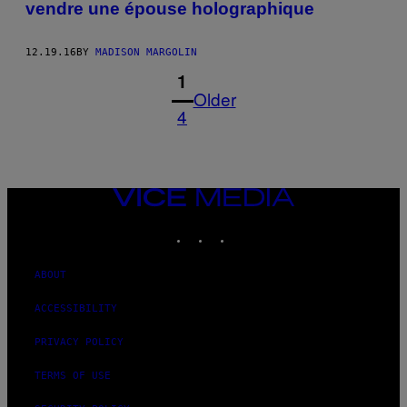
vendre une épouse holographique
12.19.16
BY
MADISON MARGOLIN
1
Older
4
VICE
MEDIA
INSTAGRAM
TIKTOK
YOUTUBE
ABOUT
ACCESSIBILITY
PRIVACY POLICY
TERMS OF USE