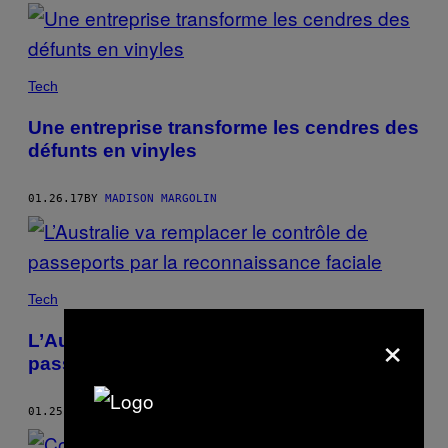
Tech
Une entreprise transforme les cendres des
défunts en vinyles
01.26.17
BY
MADISON MARGOLIN
Tech
×
L’Australie va remplacer le contrôle de
passeports par la reconnaissance faciale
01.25.17
BY
MADISON MARGOLIN