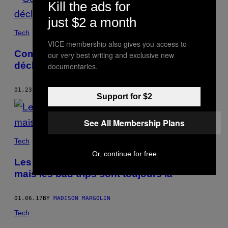
Kill the ads for
just $2 a month
Tech
VICE membership also gives you access to
Comment une tempête solaire a failli
our very best writing and exclusive new
déclencher la Troisième guerre mondiale
documentaries.
01.23.17
BY
MADISON MARGOLIN
Support for $2
See All Membership Plans
Tech
Or, continue for free
Les champignons reviennent à la mode,
mais les bad trips sont toujours là
01.06.17
BY
MADISON MARGOLIN
Tech