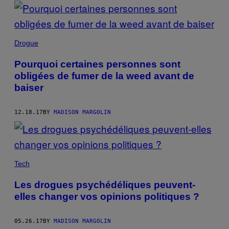
POSTS
BY
THIS
Drogue
AUTHOR
Pourquoi certaines personnes sont
obligées de fumer de la weed avant de
baiser
12.18.17
BY
MADISON MARGOLIN
Tech
Les drogues psychédéliques peuvent-
elles changer vos opinions politiques ?
05.26.17
BY
MADISON MARGOLIN