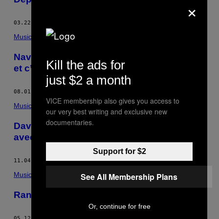
×
03.22.17
BY
MISCHA PEARLMAN
Music
Navré Internet, mais il n’y a qu’un « LOL »
Kill the ads for
et c’est Laurence Tolhurst
just $2 a month
08.01.16
BY
MISCHA PEARLMAN
VICE membership also gives you access to
Music
our very best writing and exclusive new
documentaries.
Dave Gahan va vous apprendre à vieillir
avec classe, dignité et sagesse
Support for $2
11.04.15
BY
MISCHA PEARLMAN
Music
See All Membership Plans
Range Tes Disques : Hot Chip
Or, continue for free
05.12.15
BY
MISCHA PEARLMAN