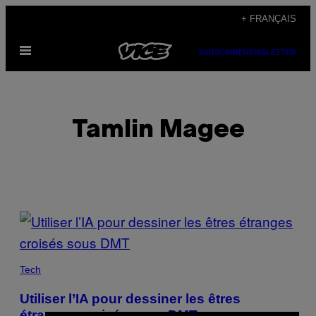
Skip
+ FRANÇAIS
to
Open
content
SUBSCRIBE
NEWSLETTER
Menu
Tamlin Magee
POSTS
BY
THIS
Tech
AUTHOR
Utiliser l’IA pour dessiner les êtres
étranges croisés sous DMT