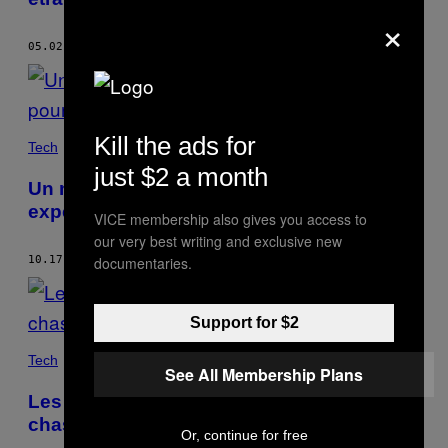
×
05.02.23
BY
TAMLIN MAGEE
Kill the ads for
Tech
just $2 a month
Un manuscrit soviétique sur les
expéditions pour trouver le Yéti exhumé
VICE membership also gives you access to
our very best writing and exclusive new
documentaries.
10.17.22
BY
TAMLIN MAGEE
Support for $2
Tech
See All Membership Plans
Les hiboux sont louches, selon les
chasseurs d’ovnis
Or, continue for free