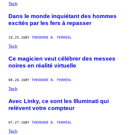
POSTS
Tech
BY
Dans le monde inquiétant des hommes
excités par les fers à repasser
THIS
AUTHOR
10.25.16
BY
THÉODORE B. FERRÉOL
Tech
Ce magicien veut célébrer des messes
noires en réalité virtuelle
08.26.16
BY
THÉODORE B. FERRÉOL
Tech
Avec Linky, ce sont les Illuminati qui
relèvent votre compteur
07.27.16
BY
THÉODORE B. FERRÉOL
Tech