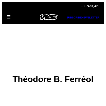
Skip
+ FRANÇAIS
to
Open
content
SUBSCRIBE
NEWSLETTER
Menu
Théodore B. Ferréol