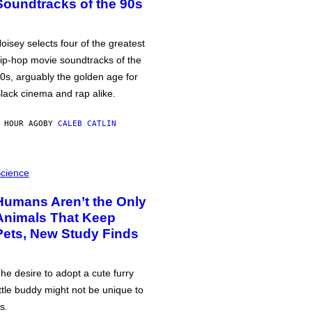
Soundtracks of the 90s
oisey selects four of the greatest
ip-hop movie soundtracks of the
0s, arguably the golden age for
lack cinema and rap alike.
 HOUR AGO
BY
CALEB CATLIN
cience
Humans Aren’t the Only
Animals That Keep
Pets, New Study Finds
he desire to adopt a cute furry
ittle buddy might not be unique to
s.