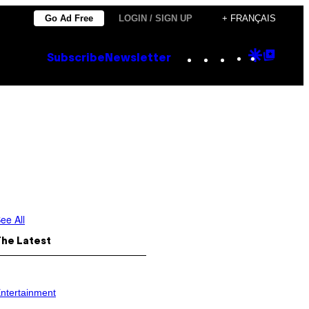
Go Ad Free
LOGIN / SIGN UP
+ FRANÇAIS
Instagram
TikTok
YouTube
Google
Goog
Subscribe
Newsletter
Discove
Top
Posts
ee All
The Latest
ntertainment