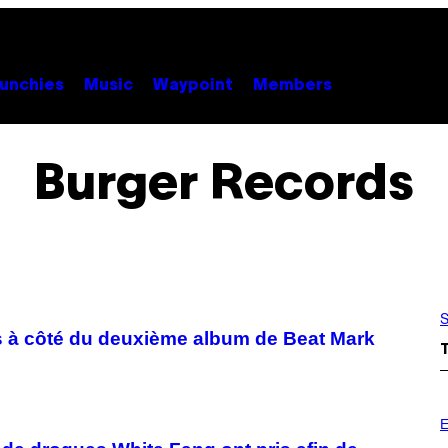
unchies
Music
Waypoint
Members
Burger Records
S
és à côté du deuxième album de Beat Mark
E