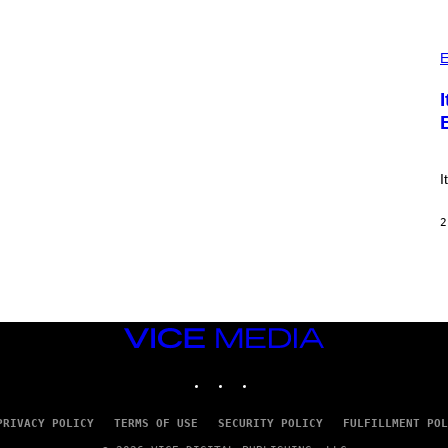
E
S
)
P
H
E
O
T
O
:
E
!
I
2
VICE
MEDIA
INSTAGRAM
TIKTOK
YOUTUBE
PRIVACY POLICY
TERMS OF USE
SECURITY POLICY
FULFILLMENT POL