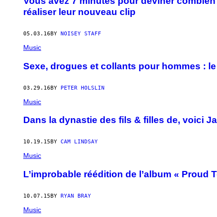
Vous avez 7 minutes pour deviner combien 
réaliser leur nouveau clip
05.03.16
BY
NOISEY STAFF
Music
Sexe, drogues et collants pour hommes : le
03.29.16
BY
PETER HOLSLIN
Music
Dans la dynastie des fils & filles de, voici 
10.19.15
BY
CAM LINDSAY
Music
L’improbable réédition de l’album « Proud 
10.07.15
BY
RYAN BRAY
Music