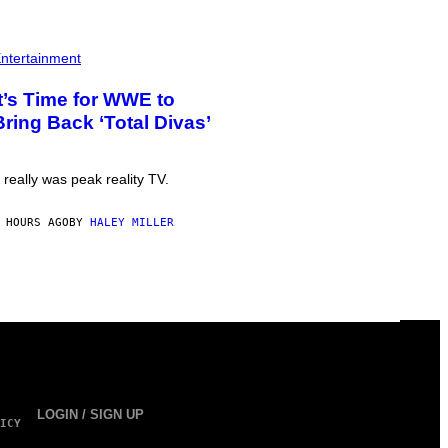
ntertainment
It’s Time for WWE to
Bring Back ‘Total Divas’
t really was peak reality TV.
 HOURS AGO
BY
HALEY MILLER
LOGIN / SIGN UP
ICY