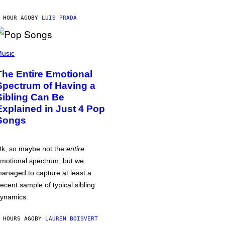
 HOUR AGO
BY
LUIS PRADA
usic
The Entire Emotional
Spectrum of Having a
Sibling Can Be
Explained in Just 4 Pop
Songs
k, so maybe not the
entire
motional spectrum, but we
anaged to capture at least a
ecent sample of typical sibling
ynamics.
 HOURS AGO
BY
LAUREN BOISVERT