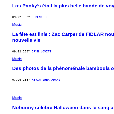
Los Panky’s était la plus belle bande de v
09.22.15
BY
J BENNETT
Music
La fête est finie : Zac Carper de FIDLAR no
nouvelle vie
09.02.15
BY
BRYN LOVITT
Music
Des photos de la phénoménale bamboula o
07.06.15
BY
KEVIN SHEA ADAMS
Music
Nobunny célèbre Halloween dans le sang a