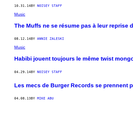
10.31.14
BY
NOISEY STAFF
Music
The Muffs ne se résume pas à leur reprise d
08.12.14
BY
ANNIE ZALESKI
Music
Habibi jouent toujours le même twist mongo
04.29.14
BY
NOISEY STAFF
Les mecs de Burger Records se prennent p
04.08.13
BY
MIKE ABU