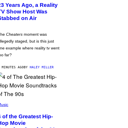
23 Years Ago, a Reality
TV Show Host Was
Stabbed on Air
The
Cheaters
moment was
llegedly staged, but is this just
ne example where reality tv went
oo far?
 MINUTES AGO
BY
HALEY MILLER
usic
4 of the Greatest Hip-
Hop Movie