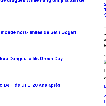
de drogues White Fang ont pris afin de
 monde hors-limites de Seth Bogart
a
o
t
4
Jakob Danger, le fils Green Day
(
To Be » de DFL, 20 ans après
P
M
H
O
T
O
B