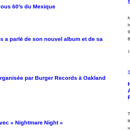
Y
oyous 60’s du Mexique
P
O
O
N
L
A
h
R
9
N
A
us a parlé de son nouvel album et de sa
B
L
/
G
1
A
R
C
I
P
A
H
S
/
O
rganisée par Burger Records à Oakland
P
T
I
O
C
:
O
I
T
J
/
D
G
E
A
M
T
M
A
M
/
l
vec « Nightmare Night »
A
G
u
-
E