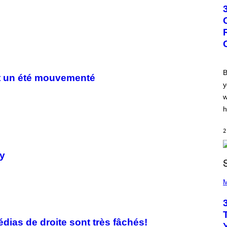
T
O
B
Y
G
R
E
G
O
R
B
ent un été mouvementé
Y
y
B
O
w
J
O
h
R
Q
U
2
E
Z
ey
/
G
E
P
T
H
M
T
O
Y
T
I
O
M
B
A
Y
édias de droite sont très fâchés!
G
K