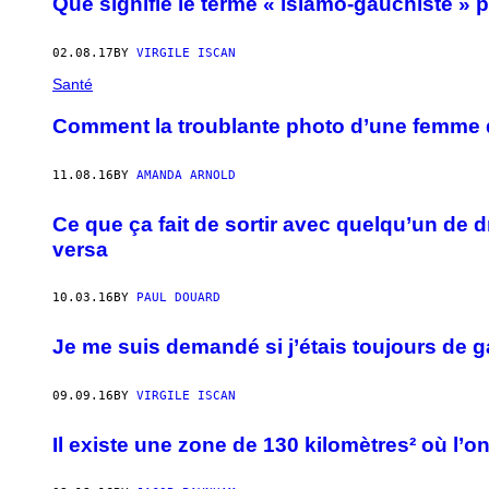
Que signifie le terme « islamo-gauchiste » p
02.08.17
BY
VIRGILE ISCAN
Santé
Comment la troublante photo d’une femme 
11.08.16
BY
AMANDA ARNOLD
Ce que ça fait de sortir avec quelqu’un de 
versa
10.03.16
BY
PAUL DOUARD
Je me suis demandé si j’étais toujours de 
09.09.16
BY
VIRGILE ISCAN
Il existe une zone de 130 kilomètres² où l’o