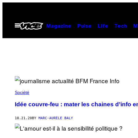
Skip
to
content
Open
Magazine
Pulse
Life
Tech
M
Menu
Société
Idée couvre-feu : mater les chaines d’info 
10.21.20
BY
MARC-AURÈLE BALY