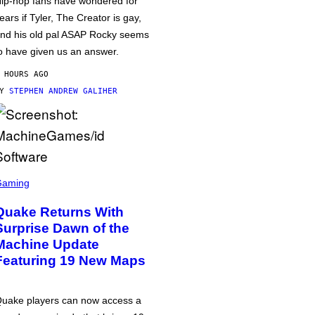
ip-hop fans have wondered for
ears if Tyler, The Creator is gay,
nd his old pal ASAP Rocky seems
o have given us an answer.
 HOURS AGO
BY
STEPHEN ANDREW GALIHER
Gaming
Quake Returns With
Surprise Dawn of the
Machine Update
Featuring 19 New Maps
uake players can now access a