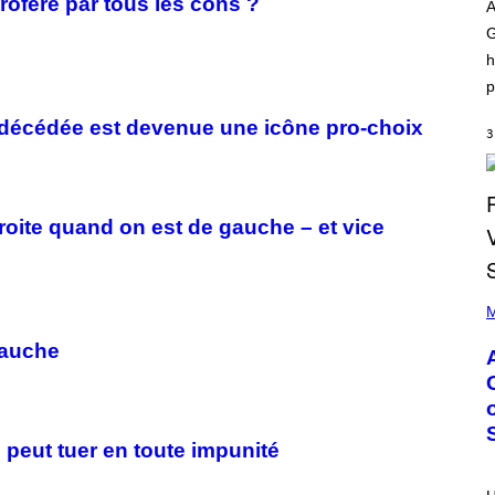
roféré par tous les cons ?
O
I
A
D
L
G
I
L
S
/
h
N
G
E
E
p
Y
T
T
décédée est devenue une icône pro-choix
Y
3
I
M
A
G
E
droite quand on est de gauche – et vice
S
)
P
H
M
O
T
gauche
O
B
Y
M
O
N
n peut tuer en toute impunité
I
C
A