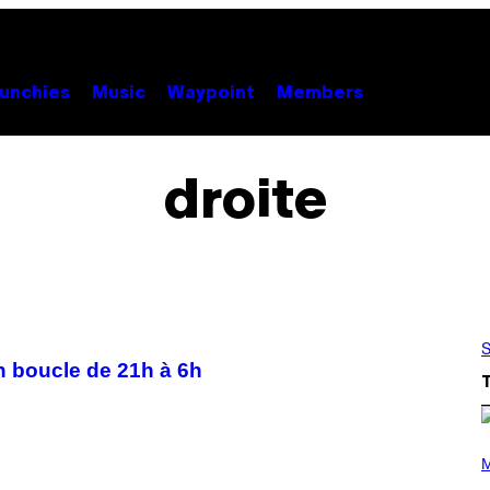
unchies
Music
Waypoint
Members
droite
S
en boucle de 21h à 6h
P
H
M
O