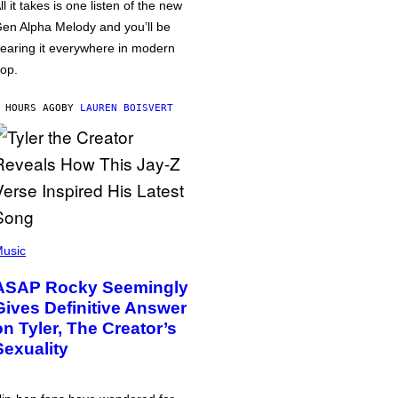
ll it takes is one listen of the new
en Alpha Melody and you’ll be
earing it everywhere in modern
op.
 HOURS AGO
BY
LAUREN BOISVERT
usic
ASAP Rocky Seemingly
Gives Definitive Answer
on Tyler, The Creator’s
Sexuality