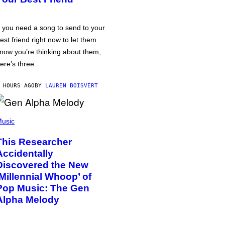
f you need a song to send to your
est friend right now to let them
now you’re thinking about them,
ere’s three.
 HOURS AGO
BY
LAUREN BOISVERT
usic
This Researcher
Accidentally
Discovered the New
‘Millennial Whoop’ of
Pop Music: The Gen
Alpha Melody