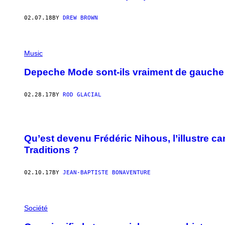
02.07.18
BY
DREW BROWN
Music
Depeche Mode sont-ils vraiment de gauche
02.28.17
BY
ROD GLACIAL
Qu’est devenu Frédéric Nihous, l’illustre c
Traditions ?
02.10.17
BY
JEAN-BAPTISTE BONAVENTURE
Société