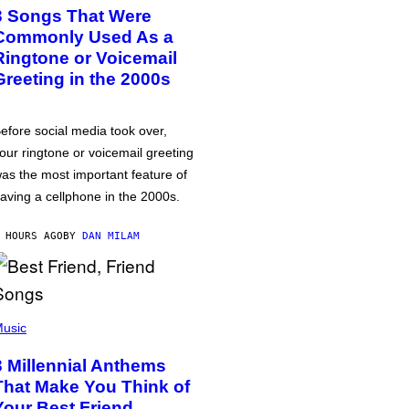
3 Songs That Were
Commonly Used As a
Ringtone or Voicemail
Greeting in the 2000s
efore social media took over,
our ringtone or voicemail greeting
as the most important feature of
aving a cellphone in the 2000s.
 HOURS AGO
BY
DAN MILAM
usic
3 Millennial Anthems
That Make You Think of
Your Best Friend