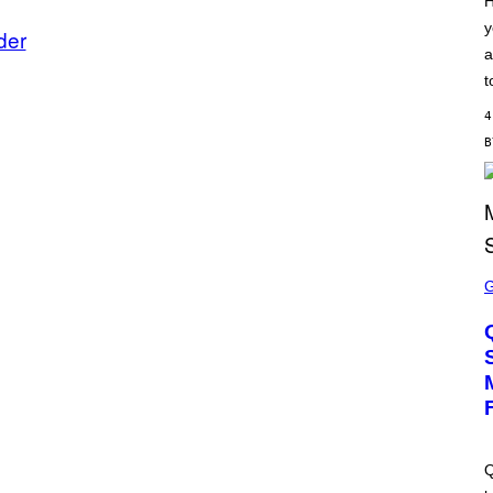
H
S
y
C
der
H
a
I
P
t
P
E
4
R
/
G
E
T
T
Y
I
M
S
A
C
G
R
E
E
S
E
N
S
H
O
T
:
M
A
Q
C