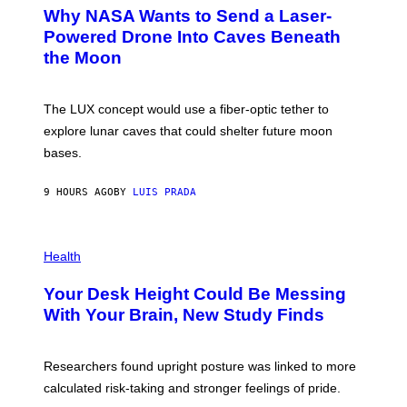
A
T
Why NASA Wants to Send a Laser-
N
O
I
:
Powered Drone Into Caves Beneath
T
N
the Moon
Z
A
/
S
W
A
I
;
The LUX concept would use a fiber-optic tether to
R
D
E
R
explore lunar caves that could shelter future moon
I
P
M
bases.
I
A
X
G
E
E
9 HOURS AGO
BY
LUIS PRADA
L
)
/
G
E
P
T
H
Health
T
O
Y
T
I
Your Desk Height Could Be Messing
O
M
:
With Your Brain, New Study Finds
A
B
G
A
E
T
S
U
Researchers found upright posture was linked to more
H
calculated risk-taking and stronger feelings of pride.
A
N