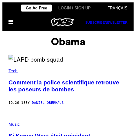
Skip
Go Ad Free
LOGIN / SIGN UP
+ FRANÇAIS
to
Open
content
SUBSCRIBE
NEWSLETTER
Menu
Obama
Tech
Comment la police scientifique retrouve
les poseurs de bombes
10.26.18
BY
DANIEL OBERHAUS
Music
Si Kanye West était président