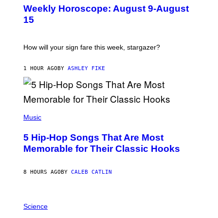
U
Weekly Horoscope: August 9-August
S
T
15
R
A
T
I
How will your sign fare this week, stargazer?
O
N
B
1 HOUR AGO
BY
ASHLEY FIKE
Y
R
E
E
S
(
A
P
Music
H
O
5 Hip-Hop Songs That Are Most
T
O
Memorable for Their Classic Hooks
B
Y
S
8 HOURS AGO
BY
CALEB CATLIN
T
E
V
E
P
G
H
Science
R
O