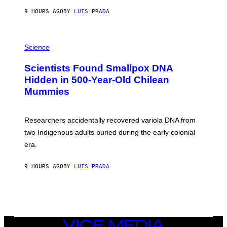
T
9 HOURS AGO
BY
LUIS PRADA
O
K
E
R
A
/
M
Science
G
U
E
C
Scientists Found Smallpox DNA
T
H
T
,
Hidden in 500-Year-Old Chilean
Y
M
I
Mummies
U
M
C
A
H
G
O
Researchers accidentally recovered variola DNA from
E
L
S
D
two Indigenous adults buried during the early colonial
E
era.
R
C
H
9 HOURS AGO
BY
LUIS PRADA
I
L
E
A
N
M
U
M
VICE