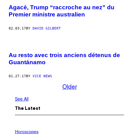
Agacé, Trump “raccroche au nez” du
Premier ministre australien
02.03.17
BY
DAVID GILBERT
Au resto avec trois anciens détenus de
Guantánamo
01.27.17
BY
VICE NEWS
Older
See All
The Latest
I
L
Horoscopes
L