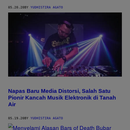
05.20.20
BY
YUDHISTIRA AGATO
Napas Baru Media Distorsi, Salah Satu
Pionir Kancah Musik Elektronik di Tanah
Air
05.19.20
BY
YUDHISTIRA AGATO