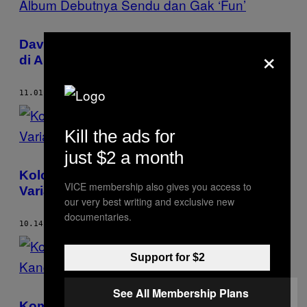
David Bayu Beberkan Alasan Lagu-Lagu
×
di Album Debutnya Sendu dan Gak ‘Fun’
11.01.22
BY
YUDHISTIRA AGATO
Kill the ads for
just $2 a month
Kolom Soundcheck Terbaru Ingatkan Kita
VICE membership also gives you access to
Variatifnya Talenta Musik Indonesia
our very best writing and exclusive new
documentaries.
10.14.22
BY
YUDHISTIRA AGATO
Support for $2
See All Membership Plans
Kompilasi Soundcheck Kembali,