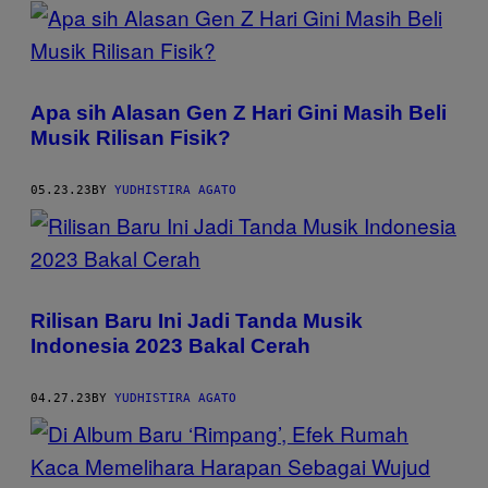
POSTS
BY
THIS
Apa sih Alasan Gen Z Hari Gini Masih Beli
AUTHOR
Musik Rilisan Fisik?
05.23.23
BY
YUDHISTIRA AGATO
Rilisan Baru Ini Jadi Tanda Musik
Indonesia 2023 Bakal Cerah
04.27.23
BY
YUDHISTIRA AGATO