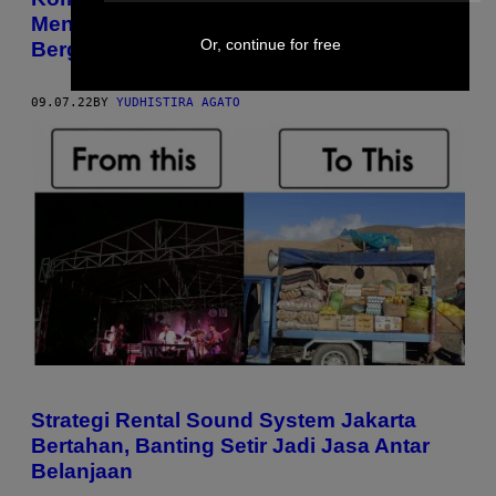
Menandai Kancah Musik Lokal yang Mulai
Or, continue for free
Bergairah
09.07.22
BY
YUDHISTIRA AGATO
Strategi Rental Sound System Jakarta
Bertahan, Banting Setir Jadi Jasa Antar
Belanjaan