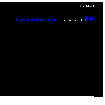
+ ITALIANO
Instagram
TikTok
YouTube
Google
Goog
Subscribe
Newsletter
Discove
Top
Posts