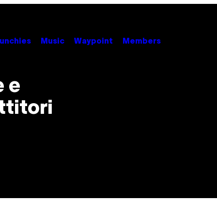
unchies
Music
Waypoint
Members
e e
titori