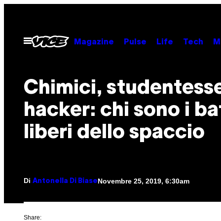
Vai
al
contenuto
Apri
Magazine
Pulse
Life
Tech
M
il
menu
Chimici, studentess
hacker: chi sono i bat
liberi dello spaccio
Di
Novembre 25, 2019, 6:30am
Antonella Di Biase
Share: