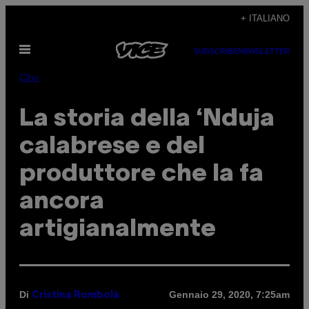
Vai
+ ITALIANO
al
Apri
contenuto
SUBSCRIBE
NEWSLETTER
il
menu
Cibo
La storia della ‘Nduja
calabrese e del
produttore che la fa
ancora
artigianalmente
Di
Gennaio 29, 2020, 7:25am
Cristina Rombolà