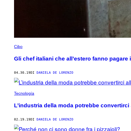
Cibo
Gli chef italiani che all’estero fanno pagare 
04.30.19
DI
DANIELA DE LORENZO
Tecnología
L’industria della moda potrebbe convertirci
02.19.19
DI
DANIELA DE LORENZO