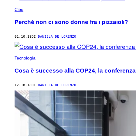
Cibo
Perché non ci sono donne fra i pizzaioli?
01.10.19
DI
DANIELA DE LORENZO
Tecnología
Cosa è successo alla COP24, la conferenza 
12.18.18
DI
DANIELA DE LORENZO