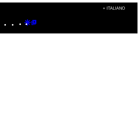
+ ITALIANO
Instagram
TikTok
YouTube
Google
Google
Discover
Top
Posts