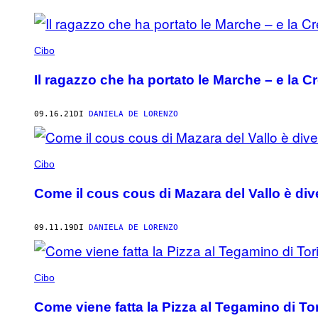
POSTS
BY
Cibo
THIS
Il ragazzo che ha portato le Marche – e la C
AUTHOR
09.16.21
DI
DANIELA DE LORENZO
Cibo
Come il cous cous di Mazara del Vallo è div
09.11.19
DI
DANIELA DE LORENZO
Cibo
Come viene fatta la Pizza al Tegamino di T