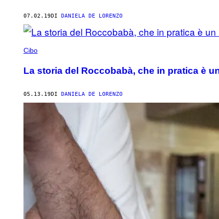
07.02.19
DI
DANIELA DE LORENZO
Cibo
La storia del Roccobabà, che in pratica è 
05.13.19
DI
DANIELA DE LORENZO