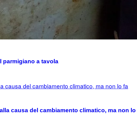
il parmigiano a tavola
 alla causa del cambiamento climatico, ma non lo 