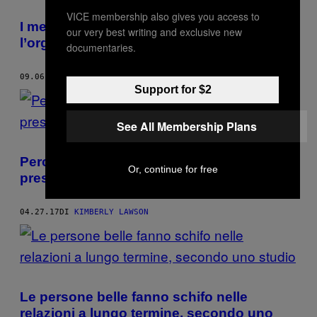
VICE membership also gives you access to
I metodi definitivi per raggiungere
our very best writing and exclusive new
l’orgasmo femminile, secondo la scienza
documentaries.
09.06.17
DI
KIMBERLY LAWSON
Support for $2
See All Membership Plans
Perché sempre più uomini tolgono il
Or, continue for free
preservativo di nascosto durante il sesso
04.27.17
DI
KIMBERLY LAWSON
Le persone belle fanno schifo nelle
relazioni a lungo termine, secondo uno