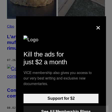
×
Cibo
L’artista che produce formaggio dalla
muffa che i proprietari di casa non
rimuovono
Kill the ads for
just $2 a month
07.26.19
DI
PATRICK HEARDMAN
VICE membership also gives you access to
our very best writing and exclusive new
documentaries.
Come essere più sicuri di sé secondo un
comico, un cantante e una pornostar
Support for $2
08.02.17
DI
PATRICK HEARDMAN
See All Membership Plans