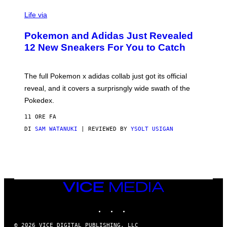
V
I
Life via
A
P
Pokemon and Adidas Just Revealed
O
K
12 New Sneakers For You to Catch
E
M
O
N
The full Pokemon x adidas collab just got its official
/
reveal, and it covers a surprisngly wide swath of the
A
D
Pokedex.
I
D
11 ORE FA
A
S
DI
SAM WATANUKI
| REVIEWED BY
YSOLT USIGAN
/
N
I
N
T
E
N
VICE
D
MEDIA
O
INSTAGRAM
TIKTOK
YOUTUBE
© 2026 VICE DIGITAL PUBLISHING, LLC