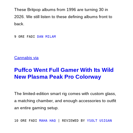
I
E
These Britpop albums from 1996 are turning 30 in
L
2026. We still listen to these defining albums front to
S
V
back.
A
N
I
9 ORE FA
DI
DAN MILAM
P
E
R
C
E
O
Cannabis via
N
U
/
R
G
Puffco Went Full Gamer With Its Wild
T
E
E
T
New Plasma Peak Pro Colorway
S
T
Y
Y
O
I
F
M
The limited-edition smart rig comes with custom glass,
P
A
a matching chamber, and enough accessories to outfit
U
G
F
E
an entire gaming setup.
F
S
C
O
10 ORE FA
DI
MAHA HAQ
| REVIEWED BY
YSOLT USIGAN