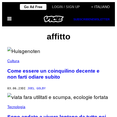
Vai
Go Ad Free
LOGIN / SIGN UP
+ ITALIANO
al
Apri
contenuto
SUBSCRIBE
NEWSLETTER
il
menu
affitto
Cultura
Come essere un coinquilino decente e
non farti odiare subito
03.06.23
DI
JOEL GOLBY
Tecnología
Sono andato a vivere lontano da tutto nei