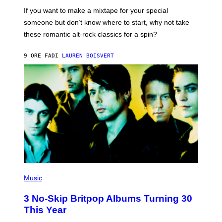
C
If you want to make a mixtape for your special
K
H
someone but don’t know where to start, why not take
U
these romantic alt-rock classics for a spin?
T
S
O
9 ORE FA
DI
LAUREN BOISVERT
N
/
R
E
D
F
E
R
N
S
)
P
H
Music
O
T
3 No-Skip Britpop Albums Turning 30
O
B
This Year
Y
N