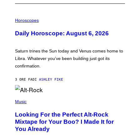
I
L
Horoscopes
L
U
Daily Horoscope: August 6, 2026
S
T
R
A
Saturn trines the Sun today and Venus comes home to
T
I
Libra. Whatever you’ve been building just got its
O
confirmation.
N
B
Y
3 ORE FA
DI
ASHLEY FIKE
R
E
E
S
(
A
P
Music
.
H
O
Looking For the Perfect Alt-Rock
T
O
Mixtape for Your Boo? I Made It for
B
You Already
Y
M
I