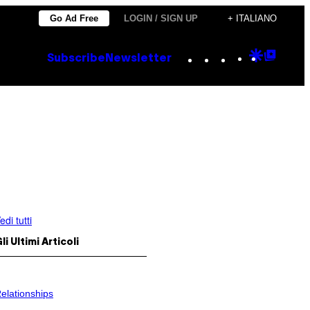
Go Ad Free
LOGIN / SIGN UP
+ ITALIANO
Instagram
TikTok
YouTube
Google
Goog
Subscribe
Newsletter
Discove
Top
Posts
edi tutti
li Ultimi Articoli
elationships