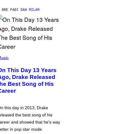
 ORE FA
DI
DAN MILAM
usic
On This Day 13 Years
Ago, Drake Released
the Best Song of His
Career
n this day in 2013, Drake
eleased the best song of his
areer and showed that he’s way
etter in pop star mode.