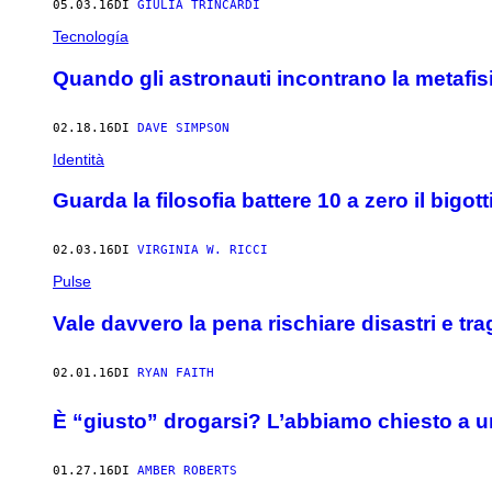
05.03.16
DI
GIULIA TRINCARDI
Tecnología
Quando gli astronauti incontrano la metafis
02.18.16
DI
DAVE SIMPSON
Identità
Guarda la filosofia battere 10 a zero il bigot
02.03.16
DI
VIRGINIA W. RICCI
Pulse
Vale davvero la pena rischiare disastri e tr
02.01.16
DI
RYAN FAITH
È “giusto” drogarsi? L’abbiamo chiesto a un
01.27.16
DI
AMBER ROBERTS