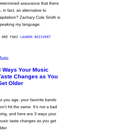
etermined assurance that there
s, in fact, an alternative to
apitalism? Zachary Cole Smith is
peaking my language.
 ORE FA
DI
LAUREN BOISVERT
usic
3 Ways Your Music
Taste Changes as You
Get Older
s you age, your favorite bands
on’t hit the same. It’s not a bad
hing, and here are 3 ways your
usic taste changes as you get
lder.