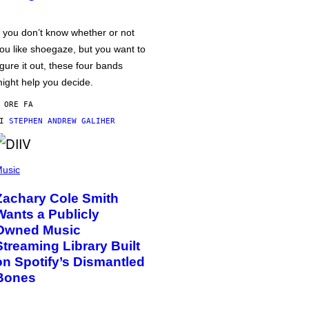
f you don’t know whether or not
ou like shoegaze, but you want to
igure it out, these four bands
ight help you decide.
 ORE FA
DI
STEPHEN ANDREW GALIHER
usic
Zachary Cole Smith
Wants a Publicly
Owned Music
Streaming Library Built
on Spotify’s Dismantled
Bones