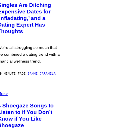
Singles Are Ditching
Expensive Dates for
‘Infladating,’ and a
Dating Expert Has
Thoughts
e’re all struggling so much that
e combined a dating trend with a
inancial wellness trend.
9 MINUTI FA
DI
SAMMI CARAMELA
usic
4 Shoegaze Songs to
Listen to if You Don’t
Know if You Like
Shoegaze