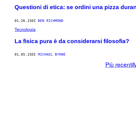
Questioni di etica: se ordini una pizza dura
01.26.15
DI
BEN RICHMOND
Tecnología
La fisica pura è da considerarsi filosofia?
01.05.15
DI
MICHAEL BYRNE
Più recenti
M