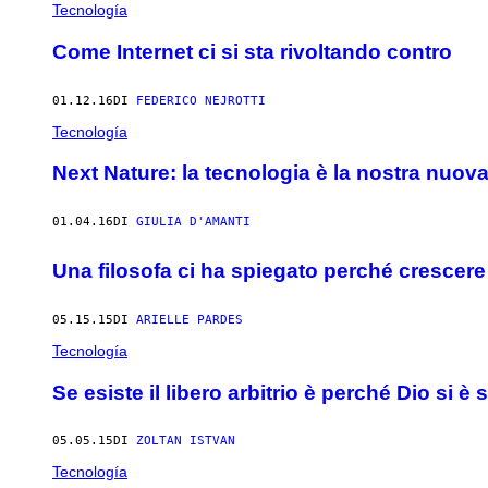
Tecnología
Come Internet ci si sta rivoltando contro
01.12.16
DI
FEDERICO NEJROTTI
Tecnología
Next Nature: la tecnologia è la nostra nuov
01.04.16
DI
GIULIA D'AMANTI
Una filosofa ci ha spiegato perché crescere è
05.15.15
DI
ARIELLE PARDES
Tecnología
Se esiste il libero arbitrio è perché Dio si è 
05.05.15
DI
ZOLTAN ISTVAN
Tecnología