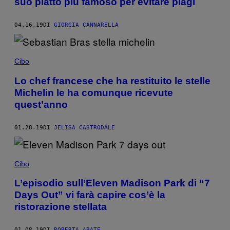
suo piatto più famoso per evitare plagi
04.16.19
DI
GIORGIA CANNARELLA
Cibo
Lo chef francese che ha restituito le stelle
Michelin le ha comunque ricevute
quest’anno
01.28.19
DI
JELISA CASTRODALE
Cibo
L’episodio sull’Eleven Madison Park di “7
Days Out” vi farà capire cos’è la
ristorazione stellata
01.08.19
DI
ROBERTA ABATE