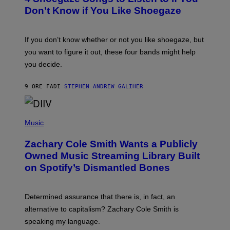
Y
B
I
Don’t Know if You Like Shoegaze
Y
M
S
A
C
G
O
If you don’t know whether or not you like shoegaze, but
E
T
S
you want to figure it out, these four bands might help
T
L
you decide.
E
G
A
9 ORE FA
DI
STEPHEN ANDREW GALIHER
T
O
/
(
G
P
Music
E
H
T
O
T
Zachary Cole Smith Wants a Publicly
T
Y
O
I
Owned Music Streaming Library Built
B
M
on Spotify’s Dismantled Bones
Y
A
R
G
O
E
B
S
Determined assurance that there is, in fact, an
E
R
alternative to capitalism? Zachary Cole Smith is
T
speaking my language.
O
P