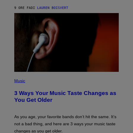
A
9 ORE FA
DI
LAUREN BOISVERT
N
U
C
C
I
–
C
O
R
B
I
S
/
C
O
R
P
B
H
Music
I
O
S
T
3 Ways Your Music Taste Changes as
V
O
I
I
You Get Older
A
L
G
L
E
U
T
S
As you age, your favorite bands don’t hit the same. It’s
T
T
not a bad thing, and here are 3 ways your music taste
Y
R
I
A
changes as you get older.