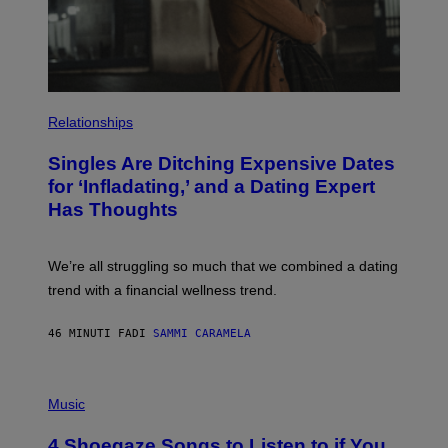
P
H
Relationships
O
T
Singles Are Ditching Expensive Dates
O
:
for ‘Infladating,’ and a Dating Expert
P
Has Thoughts
I
X
E
L
We’re all struggling so much that we combined a dating
S
E
trend with a financial wellness trend.
F
F
E
46 MINUTI FA
DI
SAMMI CARAMELA
C
T
/
P
G
H
Music
E
O
T
T
T
4 Shoegaze Songs to Listen to if You
O