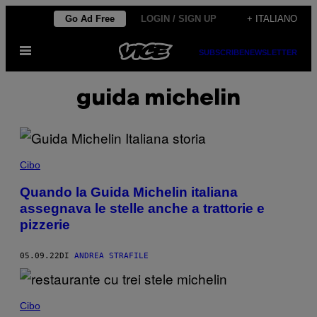
Vai
Go Ad Free
LOGIN / SIGN UP
+ ITALIANO
al
Apri
contenuto
SUBSCRIBE
NEWSLETTER
il
menu
guida michelin
Cibo
Quando la Guida Michelin italiana
assegnava le stelle anche a trattorie e
pizzerie
05.09.22
DI
ANDREA STRAFILE
Cibo