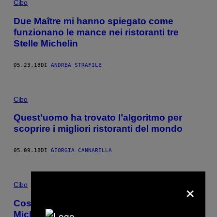
Cibo
Due Maître mi hanno spiegato come
funzionano le mance nei ristoranti tre
Stelle Michelin
05.23.18
DI
ANDREA STRAFILE
Cibo
Quest’uomo ha trovato l’algoritmo per
scoprire i migliori ristoranti del mondo
05.09.18
DI
GIORGIA CANNARELLA
×
Cibo
Cosa fa il direttore di sala di un tre stelle
Michelin (e perché è importante)