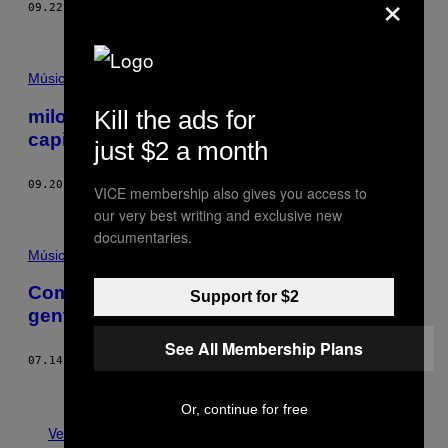
×
09.22.17
DI
NOISEY STAFF
Música
Kill the ads for
milo è qua per spiegarti perché non hai
capito niente del rap
just $2 a month
09.20.17
DI
WILL SCHUBE
VICE membership also gives you access to
our very best writing and exclusive new
documentaries.
Música
Come fare il DJ a tempo pieno spiegato da
Support for $2
gente che ce l’ha fatta
See All Membership Plans
07.14.17
DI
WILL CAIGER-SMITH
Meno recenti
Or, continue for free
Vedi tutti