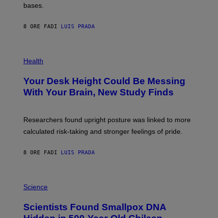
M
bases.
I
A
X
G
E
E
8 ORE FA
DI
LUIS PRADA
L
)
/
G
E
P
T
H
Health
T
O
Y
T
I
Your Desk Height Could Be Messing
O
M
:
With Your Brain, New Study Finds
A
B
G
A
E
T
S
U
Researchers found upright posture was linked to more
H
calculated risk-taking and stronger feelings of pride.
A
N
T
8 ORE FA
DI
LUIS PRADA
O
K
E
R
A
/
M
Science
G
U
E
C
Scientists Found Smallpox DNA
T
H
T
,