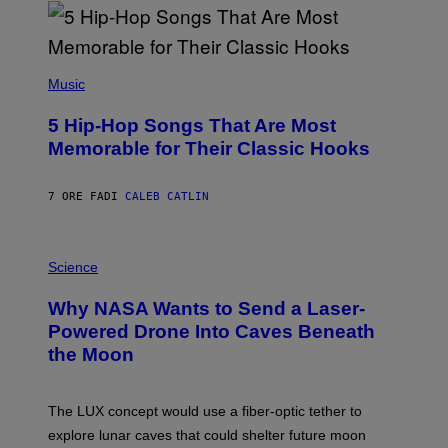
R
E
E
S
(
A
P
Music
H
O
5 Hip-Hop Songs That Are Most
T
O
Memorable for Their Classic Hooks
B
Y
S
7 ORE FA
DI
CALEB CATLIN
T
E
V
E
P
G
H
Science
R
O
A
T
Why NASA Wants to Send a Laser-
N
O
I
:
Powered Drone Into Caves Beneath
T
N
the Moon
Z
A
/
S
W
A
I
;
The LUX concept would use a fiber-optic tether to
R
D
E
R
explore lunar caves that could shelter future moon
I
P