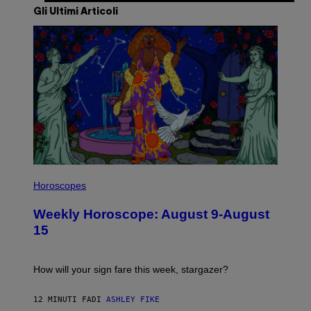
Gli Ultimi Articoli
I
L
Horoscopes
L
U
Weekly Horoscope: August 9-August
S
T
15
R
A
T
I
How will your sign fare this week, stargazer?
O
N
B
12 MINUTI FA
DI
ASHLEY FIKE
Y