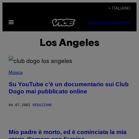
Vai
+ ITALIANO
al
Apri
contenuto
SUBSCRIBE
NEWSLETTER
il
menu
Los Angeles
Música
Su YouTube c’è un documentario sui Club
Dogo mai pubblicato online
04.07.20
DI
REDAZIONE
Mio padre è morto, ed è cominciata la mia