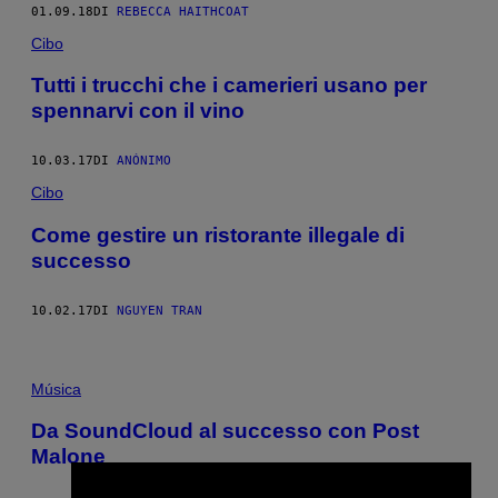
01.09.18
DI
REBECCA HAITHCOAT
Cibo
Tutti i trucchi che i camerieri usano per
spennarvi con il vino
10.03.17
DI
ANÓNIMO
Cibo
Come gestire un ristorante illegale di
successo
10.02.17
DI
NGUYEN TRAN
Música
Da SoundCloud al successo con Post
Malone