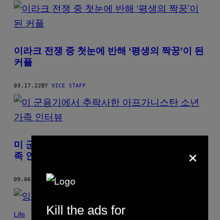
POSTS
BY
THIS
이라크 전쟁 중 첫눈에 반해 ‘평생의 짝꿍’이 된
AUTHOR
커플
03.17.22
BY
VICE STAFF
미 군용기에서 추락사한 아프가니스탄 소년 가
×
족 인터뷰
09.06.21
BY
VICE STAFF
Kill the ads for
Life