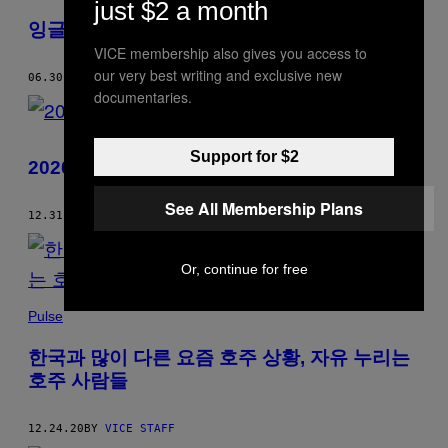
just $2 a month
잉글랜드 축구가 55년 만에 독일을 꺾은 순간
VICE membership also gives you access to
our very best writing and exclusive new
06.30.21
BY
VICE STAFF
documentaries.
Support for $2
2020년 지구촌 기후·환경 뉴스
See All Membership Plans
12.31.20
BY
VICE STAFF
Or, continue for free
Pulse
한국과 많이 다른 요즘 호주 상황, 자유 누리는
호주 사람들
12.24.20
BY
VICE STAFF