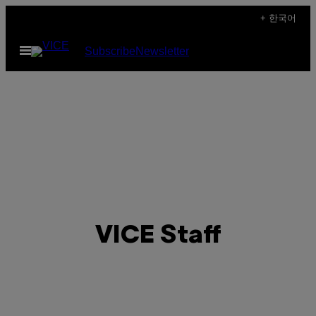
Skip
+ 한국어
to
Open
Subscribe
Newsletter
content
Menu
VICE Staff