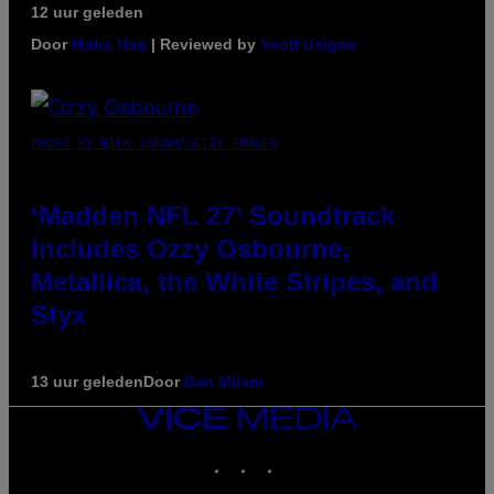
12 uur geleden
Door
Maha Haq
| Reviewed by
Ysolt Usigan
PHOTO BY NICK LAHAM/GETTY IMAGES
‘Madden NFL 27’ Soundtrack
Includes Ozzy Osbourne,
Metallica, the White Stripes, and
Styx
13 uur geleden
Door
Dan Milam
VICE
MEDIA
INSTAGRAM
TIKTOK
YOUTUBE