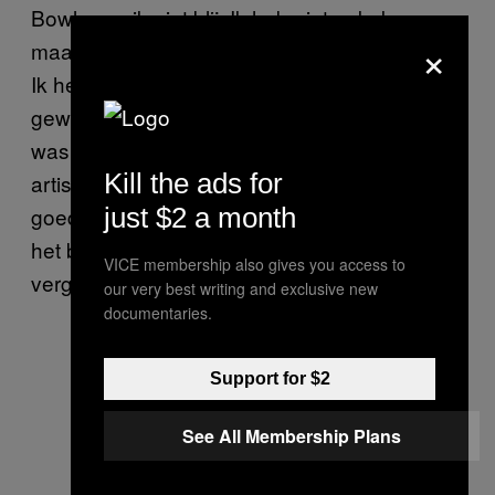
Bowl, was ik niet blij. Ik heb niet gekeken,
×
maar na alle kritiek was ik toch nieuwsgierig.
Ik heb het teruggekeken en zag dat ze een
geweldige show neer heeft gezet. Het lied
was fantastisch – ik denk dat ze haar
Kill the ads for
artistieke vermogen en talent gebruikt om iets
goeds voor de gemeenschap te doen, en om
just $2 a month
het bewustzijn rond politiegeweld te
VICE membership also gives you access to
vergroten.”
our very best writing and exclusive new
documentaries.
Support for $2
See All Membership Plans