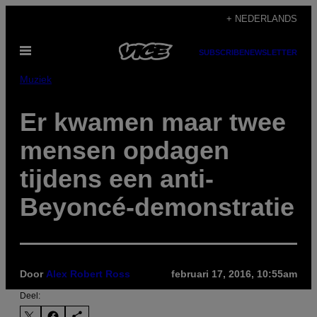
Ga
+ NEDERLANDS
naar
Open
de
SUBSCRIBE
NEWSLETTER
menu
inhoud
Muziek
Er kwamen maar twee
mensen opdagen
tijdens een anti-
Beyoncé-demonstratie
Door
Alex Robert Ross
februari 17, 2016, 10:55am
Deel: