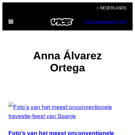
Ga
+ NEDERLANDS
naar
Open
de
SUBSCRIBE
NEWSLETTER
menu
inhoud
Anna Álvarez
Ortega
POSTS
BY
THIS
Foto’s van het meest onconventionele