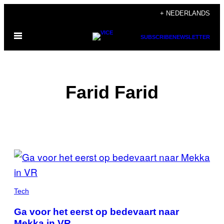
Ga
+ NEDERLANDS
naar
Open
de
SUBSCRIBE
NEWSLETTER
menu
inhoud
Farid Farid
POSTS
BY
THIS
Tech
AUTHOR
Ga voor het eerst op bedevaart naar
Mekka in VR