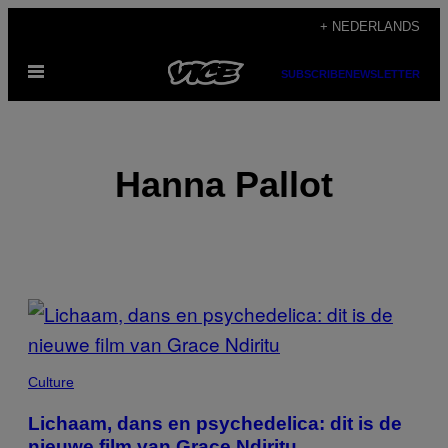
Ga
+ NEDERLANDS
naar
Open
de
SUBSCRIBE
NEWSLETTER
menu
inhoud
Hanna Pallot
POSTS
BY
THIS
Culture
AUTHOR
Lichaam, dans en psychedelica: dit is de
nieuwe film van Grace Ndiritu