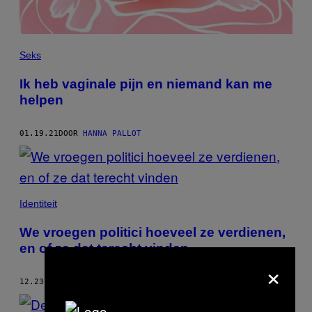
Seks
Ik heb vaginale pijn en niemand kan me
helpen
01.19.21
DOOR
HANNA PALLOT
Identiteit
We vroegen politici hoeveel ze verdienen,
en of ze dat terecht vinden
×
12.23.20
DOOR
HANNA PALLOT
AND
LOTTE PEETERS