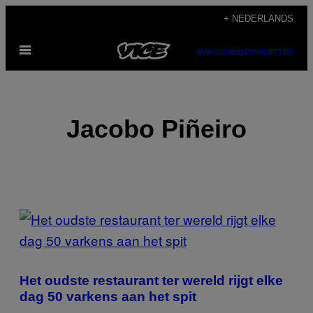
Ga
+ NEDERLANDS
naar
Open
de
SUBSCRIBE
NEWSLETTER
menu
inhoud
Jacobo Piñeiro
POSTS
BY
THIS
Het oudste restaurant ter wereld rijgt elke
AUTHOR
dag 50 varkens aan het spit