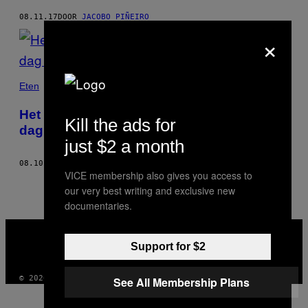
08.11.17
DOOR
JACOBO PIÑEIRO
×
Eten
Het oudste restaurant ter wereld rijgt elke
Kill the ads for
dag 50 varkens aan het spit
just $2 a month
08.10.17
DOOR
JACOBO PIÑEIRO
VICE membership also gives you access to
our very best writing and exclusive new
documentaries.
VICE
MEDIA
Support for $2
INSTAGRAM
TIKTOK
YOUTUBE
© 2026 VICE DIGITAL PUBLISHING, LLC
See All Membership Plans