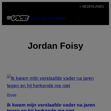
Ga
+ NEDERLANDS
naar
Open
Subscribe
Newsletter
de
menu
inhoud
Jordan Foisy
POSTS
BY
THIS
Drugs
AUTHOR
Ik kwam mijn verslaafde vader na jaren
tegen en hij herkende me niet