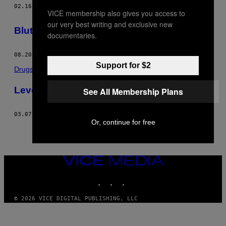
02.16.17
DOOR
JORDAN FOISY
VICE membership also gives you access to
our very best writing and exclusive new
Blut zijn is geen pretje
documentaries.
08.20.16
DOOR
JORDAN FOISY
Support for $2
Drugs
Leven met een vader die drugsverslaafd is
See All Membership Plans
03.07.16
DOOR
JORDAN FOISY
Or, continue for free
VICE
MEDIA
INSTAGRAM
TIKTOK
YOUTUBE
© 2026 VICE DIGITAL PUBLISHING, LLC