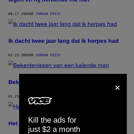
08.17.19
DOOR
JORDAN FOISY
Ik dacht twee jaar lang dat ik herpes had
05.25.18
DOOR
JORDAN FOISY
×
Bekentenissen van een kalende man
02.23.17
DOOR
JORDAN FOISY
Kill the ads for
Het schuldgevoel van de oudste broer
just $2 a month