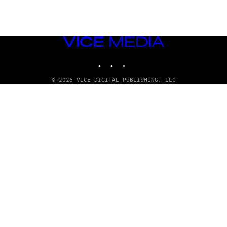
VICE
MEDIA
INSTAGRAM
TIKTOK
YOUTUBE
© 2026 VICE DIGITAL PUBLISHING, LLC