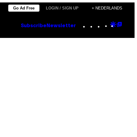
Go Ad Free
LOGIN / SIGN UP
+ NEDERLANDS
Instagram
TikTok
YouTube
Google
Goog
Subscribe
Newsletter
Discove
Top
Posts