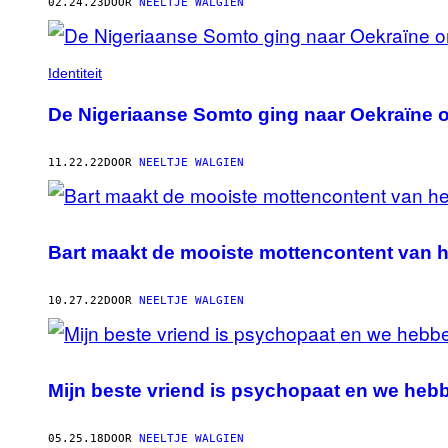
AUTHOR
02.24.23
DOOR
NEELTJE WALGIEN
Identiteit
De Nigeriaanse Somto ging naar Oekraïne o
11.22.22
DOOR
NEELTJE WALGIEN
Bart maakt de mooiste mottencontent van he
10.27.22
DOOR
NEELTJE WALGIEN
Mijn beste vriend is psychopaat en we hebb
05.25.18
DOOR
NEELTJE WALGIEN