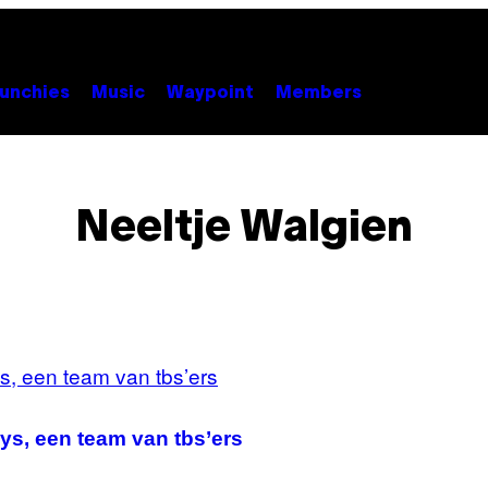
unchies
Music
Waypoint
Members
Neeltje Walgien
ys, een team van tbs’ers