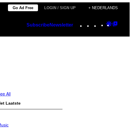
Go Ad Free
LOGIN / SIGN UP
+ NEDERLANDS
Instagram
TikTok
YouTube
Google
Googl
Subscribe
Newsletter
Discover
Top
Posts
ee All
et Laatste
usic