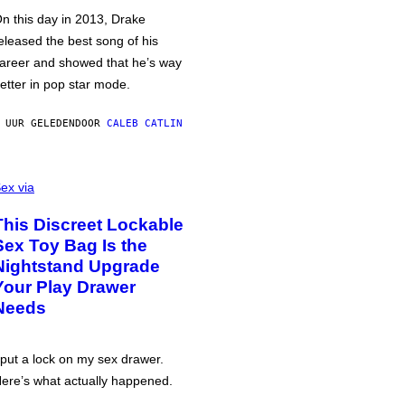
n this day in 2013, Drake
eleased the best song of his
areer and showed that he’s way
etter in pop star mode.
 UUR GELEDEN
DOOR
CALEB CATLIN
ex via
This Discreet Lockable
Sex Toy Bag Is the
Nightstand Upgrade
Your Play Drawer
Needs
 put a lock on my sex drawer.
ere’s what actually happened.