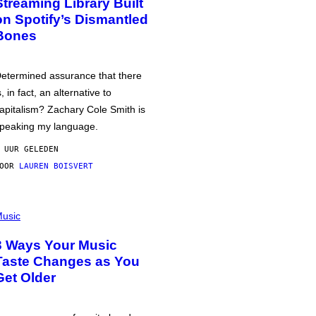
Streaming Library Built
on Spotify’s Dismantled
Bones
etermined assurance that there
s, in fact, an alternative to
apitalism? Zachary Cole Smith is
peaking my language.
 UUR GELEDEN
DOOR
LAUREN BOISVERT
usic
3 Ways Your Music
Taste Changes as You
Get Older