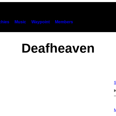
hies
Music
Waypoint
Members
Deafheaven
S
H
P
H
M
O