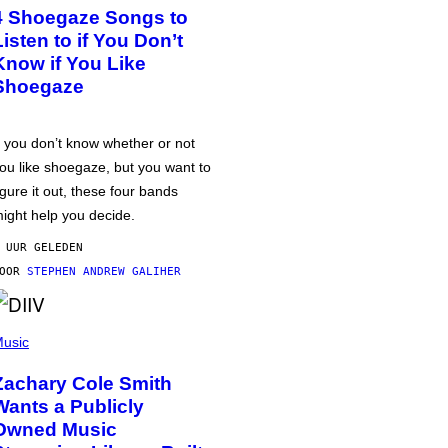
4 Shoegaze Songs to
Listen to if You Don’t
Know if You Like
Shoegaze
f you don’t know whether or not
ou like shoegaze, but you want to
igure it out, these four bands
ight help you decide.
 UUR GELEDEN
DOOR
STEPHEN ANDREW GALIHER
usic
Zachary Cole Smith
Wants a Publicly
Owned Music