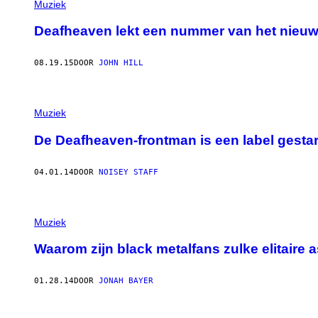
Muziek
Deafheaven lekt een nummer van het nieu
08.19.15
DOOR
JOHN HILL
Muziek
De Deafheaven-frontman is een label gestart,
04.01.14
DOOR
NOISEY STAFF
Muziek
Waarom zijn black metalfans zulke elitaire 
01.28.14
DOOR
JONAH BAYER