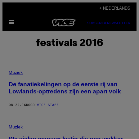
Ga
+ NEDERLANDS
naar
Open
de
SUBSCRIBE
NEWSLETTER
menu
inhoud
festivals 2016
Muziek
De fanatiekelingen op de eerste rij van
Lowlands-optredens zijn een apart volk
08.22.16
DOOR
VICE STAFF
Muziek
We vielen mensen lastig die nog wakker