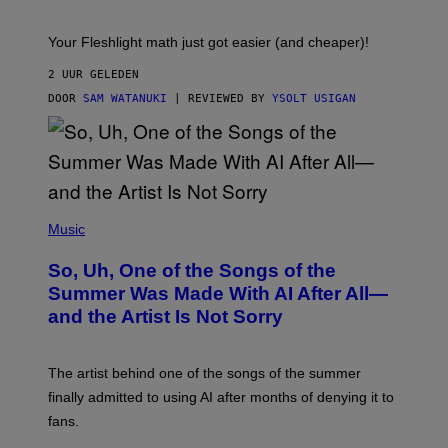
H
E
T
S
Your Fleshlight math just got easier (and cheaper)!
2 UUR GELEDEN
DOOR
SAM WATANUKI
| REVIEWED BY
YSOLT USIGAN
(
P
Music
H
O
So, Uh, One of the Songs of the
T
O
Summer Was Made With AI After All—
B
and the Artist Is Not Sorry
Y
T
I
M
The artist behind one of the songs of the summer
M
O
finally admitted to using AI after months of denying it to
S
fans.
E
N