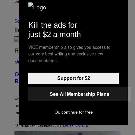
06.28.16
Ouder
See All
Kill the ads for
Het Laatste
just $2 a month
VICE membership also gives you access to
our very best writing and exclusive new
(
documentaries.
P
Music
H
O
On This Day 13 Years Ago, Drake
T
Support for $2
O
Released the Best Song of His Career
B
Y
See All Membership Plans
G
A
On this day in 2013, Drake released the best song of
R
his career and showed that he’s way better in pop star
Y
G
Or, continue for free
mode.
E
R
S
43 MINUTEN GELEDEN
DOOR
CALEB CATLIN
H
O