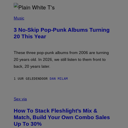
E
P
H
Music
O
T
3 No-Skip Pop-Punk Albums Turning
O
B
20 This Year
Y
S
C
O
These three pop-punk albums from 2006 are turning
T
20 years old. In 2026, we still listen to them front to
T
G
back, 20 years later.
R
I
E
1 UUR GELEDEN
DOOR
DAN MILAM
S
/
G
F
E
L
Sex via
T
E
T
S
Y
How To Stack Fleshlight’s Mix &
H
I
L
M
Match, Build Your Own Combo Sales
I
A
Up To 30%
G
G