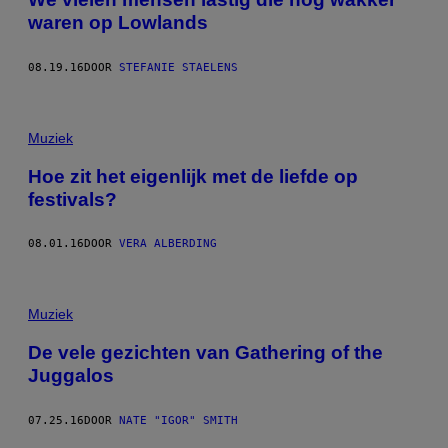
waren op Lowlands
08.19.16
DOOR
STEFANIE STAELENS
Muziek
Hoe zit het eigenlijk met de liefde op
festivals?
08.01.16
DOOR
VERA ALBERDING
Muziek
De vele gezichten van Gathering of the
Juggalos
07.25.16
DOOR
NATE "IGOR" SMITH