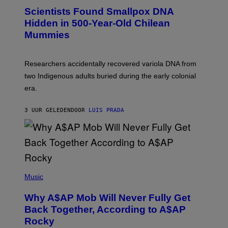
E
C
Scientists Found Smallpox DNA
T
H
T
,
Hidden in 500-Year-Old Chilean
Y
M
I
Mummies
U
M
C
A
H
G
O
Researchers accidentally recovered variola DNA from
E
L
S
D
two Indigenous adults buried during the early colonial
E
era.
R
C
H
3 UUR GELEDEN
DOOR
LUIS PRADA
I
L
E
A
N
M
U
M
(
M
P
Music
Y
H
T
O
H
Why A$AP Mob Will Never Fully Get
T
A
O
Back Together, According to A$AP
N
B
T
Rocky
Y
H