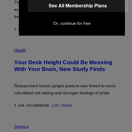
The LUX concept would use a fiber-optic tether to
R
D
See All Membership Plans
E
R
explore lunar caves that could shelter future moon
I
P
M
bases.
I
A
X
Or, continue for free
G
E
E
2 UUR GELEDEN
DOOR
LUIS PRADA
L
)
/
G
E
P
T
H
Health
T
O
Y
T
I
Your Desk Height Could Be Messing
O
M
:
With Your Brain, New Study Finds
A
B
G
A
E
T
S
U
Researchers found upright posture was linked to more
H
calculated risk-taking and stronger feelings of pride.
A
N
T
3 UUR GELEDEN
DOOR
LUIS PRADA
O
K
E
R
A
/
M
Science
G
U