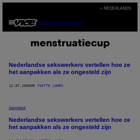
Ga
+ NEDERLANDS
naar
Open
Subscribe
Newsletter
de
menu
inhoud
menstruatiecup
Nederlandse sekswerkers vertellen hoe ze
het aanpakken als ze ongesteld zijn
12.07.16
DOOR
YVETTE LUHRS
Identiteit
Nederlandse sekswerkers vertellen hoe ze
het aanpakken als ze ongesteld zijn