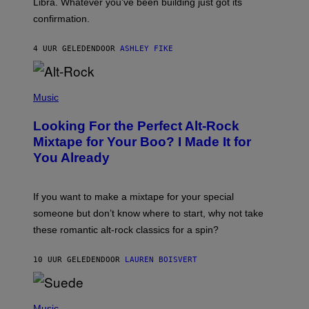
Libra. Whatever you’ve been building just got its
O
confirmation.
N
B
Y
4 UUR GELEDEN
DOOR
ASHLEY FIKE
R
E
E
S
(
A
P
Music
.
H
O
Looking For the Perfect Alt-Rock
T
O
Mixtape for Your Boo? I Made It for
B
You Already
Y
M
I
C
If you want to make a mixtape for your special
K
H
someone but don’t know where to start, why not take
U
these romantic alt-rock classics for a spin?
T
S
O
10 UUR GELEDEN
DOOR
LAUREN BOISVERT
N
/
R
E
P
D
H
Music