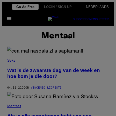
Ga
Go Ad Free
LOGIN / SIGN UP
+ NEDERLANDS
naar
Open
de
SUBSCRIBE
NEWSLETTER
menu
inhoud
Mentaal
Seks
Wat is de zwaarste dag van de week en
hoe kom je die door?
04.12.21
DOOR
VINCENZO LIGRESTI
Identiteit
Als je alle symptomen hebt van een