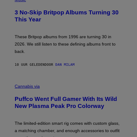
F
O
E
T
R
3 No-Skip Britpop Albums Turning 30
O
N
B
This Year
S
Y
)
N
I
E
These Britpop albums from 1996 are turning 30 in
L
2026. We still listen to these defining albums front to
S
V
back.
A
N
I
10 UUR GELEDEN
DOOR
DAN MILAM
P
E
R
C
E
O
Cannabis via
N
U
/
R
G
Puffco Went Full Gamer With Its Wild
T
E
E
T
New Plasma Peak Pro Colorway
S
T
Y
Y
O
I
F
M
The limited-edition smart rig comes with custom glass,
P
A
a matching chamber, and enough accessories to outfit
U
G
F
E