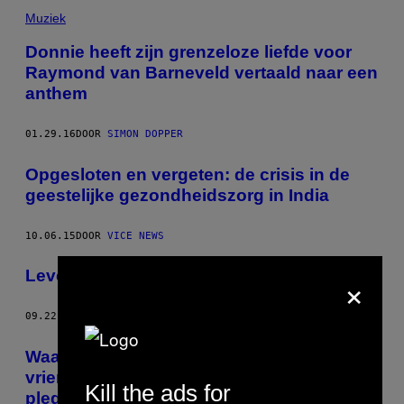
Muziek
Donnie heeft zijn grenzeloze liefde voor
Raymond van Barneveld vertaald naar een
anthem
01.29.16
DOOR
SIMON DOPPER
Opgesloten en vergeten: de crisis in de
geestelijke gezondheidszorg in India
10.06.15
DOOR
VICE NEWS
×
Leven met een partner met OCD is een hel
09.22.15
DOOR
MAYA RUE ZEMI
Waarom zou een tienermeisje haar
vriendje aanmoedigen om zelfmoord te
Kill the ads for
plegen?