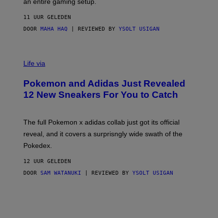
an entire gaming setup.
F
S
C
11 UUR GELEDEN
O
DOOR
MAHA HAQ
| REVIEWED BY
YSOLT USIGAN
V
I
Life via
A
P
Pokemon and Adidas Just Revealed
O
K
12 New Sneakers For You to Catch
E
M
O
N
The full Pokemon x adidas collab just got its official
/
reveal, and it covers a surprisngly wide swath of the
A
D
Pokedex.
I
D
12 UUR GELEDEN
A
S
DOOR
SAM WATANUKI
| REVIEWED BY
YSOLT USIGAN
/
N
I
N
T
E