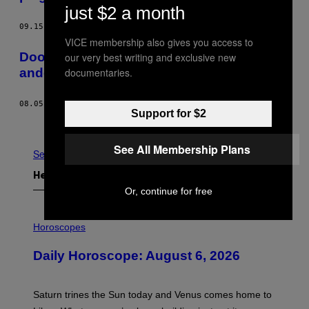
just $2 a month
09.15.15
DOOR
ROD BASTANMEHR
VICE membership also gives you access to
Door de dementie van mijn opa ging ik
our very best writing and exclusive new
documentaries.
anders naar het leven kijken
08.05.15
DOOR
LAUREN O'NEILL
Support for $2
Ouder
See All Membership Plans
See All
Het Laatste
Or, continue for free
I
L
Horoscopes
L
U
Daily Horoscope: August 6, 2026
S
T
R
A
Saturn trines the Sun today and Venus comes home to
T
I