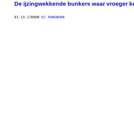
De ijzingwekkende bunkers waar vroeger 
01.13.17
DOOR
DJ PANGBURN