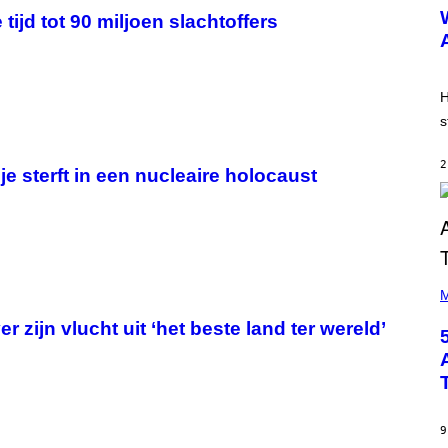
U
 tijd tot 90 miljoen slachtoffers
S
T
R
A
T
I
H
O
s
N
B
Y
2
R
e sterft in een nucleaire holocaust
E
E
S
A
(
P
M
H
O
 zijn vlucht uit ‘het beste land ter wereld’
T
O
B
Y
S
T
E
9
V