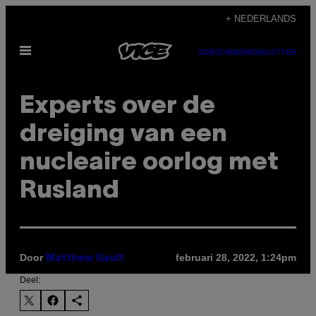
Ga
+ NEDERLANDS
naar
Open
de
SUBSCRIBE
NEWSLETTER
menu
inhoud
Experts over de
dreiging van een
nucleaire oorlog met
Rusland
Door
februari 28, 2022, 1:24pm
Matthew Gault
Deel: