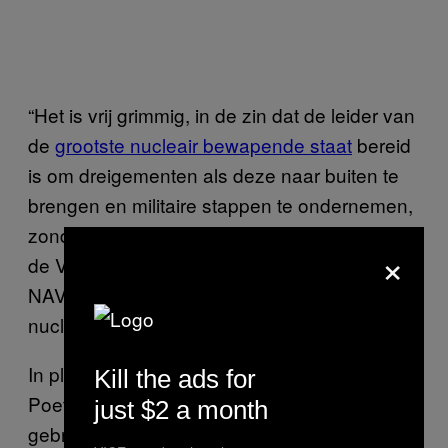
“Het is vrij grimmig, in de zin dat de leider van
de
grootste nucleair bewapende staat
bereid
is om dreigementen als deze naar buiten te
brengen en militaire stappen te ondernemen,
zonder een directe dreiging van de NAVO of
×
de Verenigde Staten,” aldus Kristensen. “De
NAVO heeft niet expliciet gedreigd met zijn
nucleaire macht tegenover Rusland.”
In plaats daarvan merkt Kristensen op dat
Kill the ads for
Poetin de dreiging van een nucleaire oorlog
just $2 a month
gebruikt om te reageren op westerse sancties