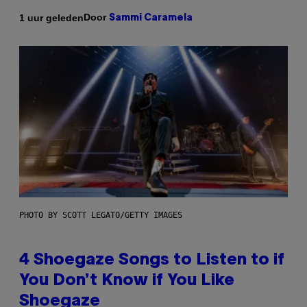
Door
1 uur geleden
Sammi Caramela
PHOTO BY SCOTT LEGATO/GETTY IMAGES
4 Shoegaze Songs to Listen to if
You Don’t Know if You Like
Shoegaze