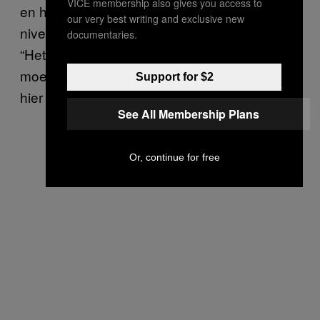
VICE membership also gives you access to
en hulp aan Oekraïne. “Dat bereikt niet het
our very best writing and exclusive new
niveau voor nucleaire signalering,” zegt hij.
documentaries.
“Het zou in een situatie als deze geen rol
moeten spelen. Het baart me zorgen dat hij
Support for $2
hier desondanks toe bereid is.”
See All Membership Plans
Or, continue for free