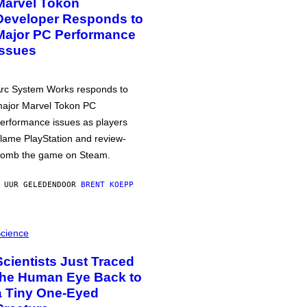
Marvel Tokon
Developer Responds to
Major PC Performance
Issues
rc System Works responds to
ajor Marvel Tokon PC
erformance issues as players
lame PlayStation and review-
omb the game on Steam.
 UUR GELEDEN
DOOR
BRENT KOEPP
cience
Scientists Just Traced
the Human Eye Back to
a Tiny One-Eyed