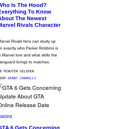
Who Is The Hood?
Everything To Know
About The Newest
Marvel Rivals Character
arvel Rivals fans can study up
n exactly who Parker Robbins is
n Marvel lore and what skills the
anguard brings to matches.
8 MINUTEN GELEDEN
DOOR
DENNY CONNOLLY
Gaming
GTA 6 Gets Concerning