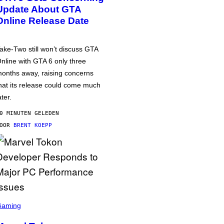
Update About GTA
Online Release Date
ake-Two still won’t discuss GTA
nline with GTA 6 only three
onths away, raising concerns
hat its release could come much
ater.
0 MINUTEN GELEDEN
DOOR
BRENT KOEPP
Gaming