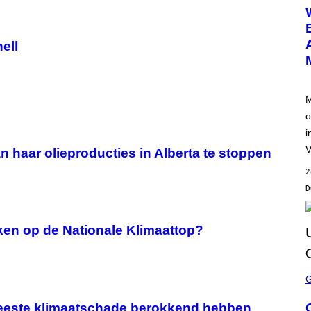
E
E
N
S
ell
H
O
T
:
N
E
M
T
o
E
A
i
S
E
V
 haar olieproducties in Alberta te stoppen
2
ken op de Nationale Klimaattop?
S
C
R
E
meeste klimaatschade berokkend hebben
E