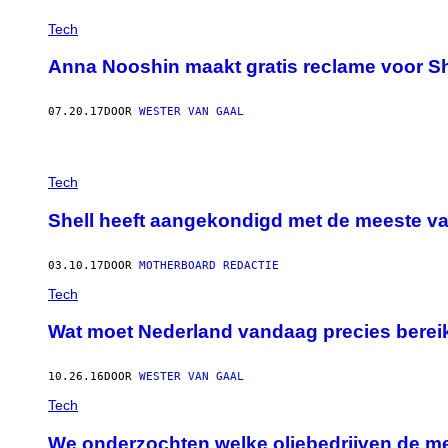
Tech
Anna Nooshin maakt gratis reclame voor Sh
07.20.17
DOOR
WESTER VAN GAAL
Tech
Shell heeft aangekondigd met de meeste van
03.10.17
DOOR
MOTHERBOARD REDACTIE
Tech
Wat moet Nederland vandaag precies berei
10.26.16
DOOR
WESTER VAN GAAL
Tech
We onderzochten welke oliebedrijven de 