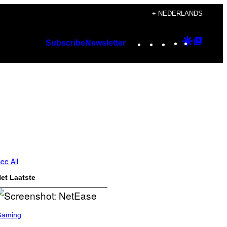
+ NEDERLANDS
Instagram
TikTok
YouTube
Google
Googl
Subscribe
Newsletter
Discover
Top
Posts
ee All
et Laatste
Gaming