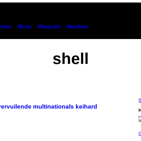
hies
Music
Waypoint
Members
shell
S
ervuilende multinationals keihard
H
S
C
R