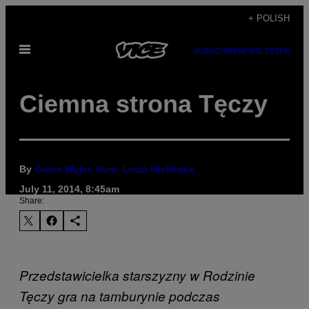
Skip
+ POLISH
to
Open
content
SUBSCRIBE
NEWSLETTER
Menu
Ciemna strona Tęczy
By
Grace Wyler, tłum. Luiza Bielińska
July 11, 2014, 8:45am
Share:
Przedstawicielka starszyzny w Rodzinie
Tęczy gra na tamburynie podczas