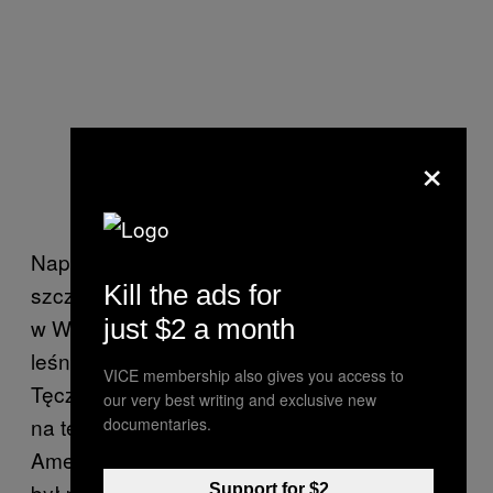
×
Napięcia między obiema stronami sięgnęły
Kill the ads for
szczytu w 2008 roku podczas zgromadzenia
w Wyoming, gdy przedstawiciele służb
just $2 a month
leśnych potraktowali członków Rodziny
VICE membership also gives you access to
Tęczy gazem pieprzowym w trakcie starcia
our very best writing and exclusive new
na ternie obozu. Według raportu organizacji
documentaries.
American Civil Liberties Union incydent ten
był przykładem „napastowania i
Support for $2