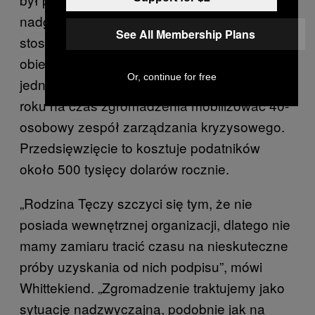
nadgorliwości” ze strony służb leśnych w
See All Membership Plans
stosunku do Rodziny Tęczy. Od tego czasu
obie strony konfliktu delikatnie odpuściły,
Or, continue for free
jednak służby leśne ciągle upierają się, by co
roku na czas zgromadzenia mobilizować 40-
osobowy zespół zarządzania kryzysowego.
Przedsięwzięcie to kosztuje podatników
około 500 tysięcy dolarów rocznie.
„Rodzina Tęczy szczyci się tym, że nie
posiada wewnętrznej organizacji, dlatego nie
mamy zamiaru tracić czasu na nieskuteczne
próby uzyskania od nich podpisu”, mówi
Whittekiend. „Zgromadzenie traktujemy jako
sytuację nadzwyczajną, podobnie jak na