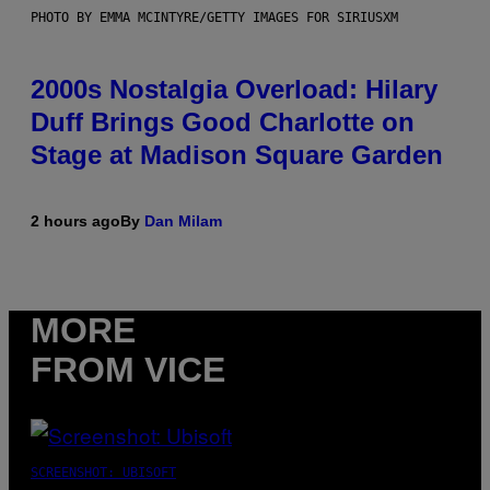
PHOTO BY EMMA MCINTYRE/GETTY IMAGES FOR SIRIUSXM
2000s Nostalgia Overload: Hilary
Duff Brings Good Charlotte on
Stage at Madison Square Garden
2 hours ago
By
Dan Milam
MORE
FROM VICE
SCREENSHOT: UBISOFT