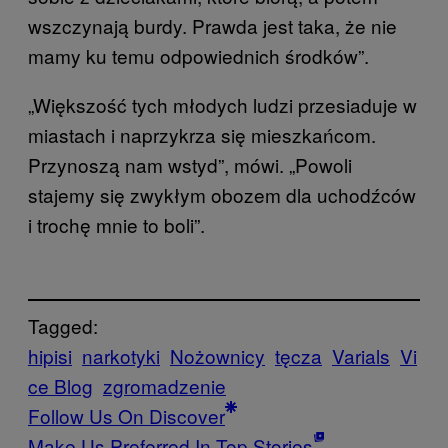
wszczynają burdy. Prawda jest taka, że nie
mamy ku temu odpowiednich środków”.
„Większość tych młodych ludzi przesiaduje w
miastach i naprzykrza się mieszkańcom.
Przynoszą nam wstyd”, mówi. „Powoli
stajemy się zwykłym obozem dla uchodźców
i trochę mnie to boli”.
Tagged:
hipisi
narkotyki
Nożownicy
tęcza
Varials
Vi
ce Blog
zgromadzenie
Follow Us On Discover
Make Us Preferred In Top Stories