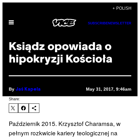
Skip
+ POLISH
to
Open
content
SUBSCRIBE
NEWSLETTER
Menu
Ksiądz opowiada o
hipokryzji Kościoła
By
May 31, 2017, 9:46am
Jaś Kapela
Share:
Październik 2015. Krzysztof Charamsa, w
pełnym rozkwicie kariery teologicznej na