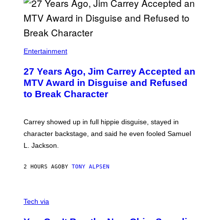
Entertainment
27 Years Ago, Jim Carrey Accepted an
MTV Award in Disguise and Refused
to Break Character
Carrey showed up in full hippie disguise, stayed in
character backstage, and said he even fooled Samuel
L. Jackson.
2 HOURS AGO
BY
TONY ALPSEN
A
N
Tech via
O
L