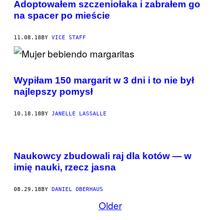
Adoptowałem szczeniołaka i zabrałem go
na spacer po mieście
11.08.18
BY
VICE STAFF
Wypiłam 150 margarit w 3 dni i to nie był
najlepszy pomysł
10.18.18
BY
JANELLE LASSALLE
Naukowcy zbudowali raj dla kotów — w
imię nauki, rzecz jasna
08.29.18
BY
DANIEL OBERHAUS
Older