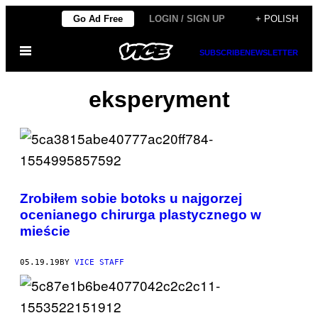
Skip
Go Ad Free
LOGIN / SIGN UP
+ POLISH
to
Open
content
SUBSCRIBE
NEWSLETTER
Menu
eksperyment
Zrobiłem sobie botoks u najgorzej
ocenianego chirurga plastycznego w
mieście
05.19.19
BY
VICE STAFF