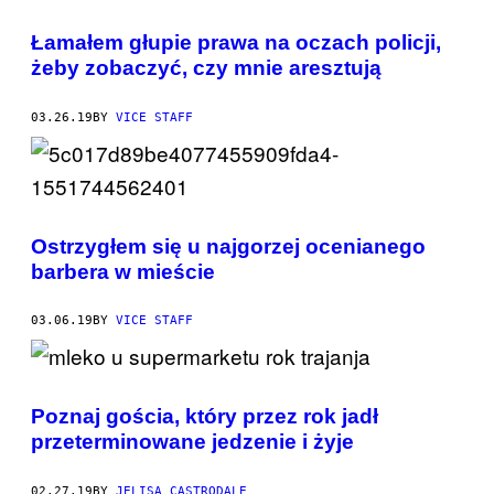
Łamałem głupie prawa na oczach policji,
żeby zobaczyć, czy mnie aresztują
03.26.19
BY
VICE STAFF
Ostrzygłem się u najgorzej ocenianego
barbera w mieście
03.06.19
BY
VICE STAFF
Poznaj gościa, który przez rok jadł
przeterminowane jedzenie i żyje
02.27.19
BY
JELISA CASTRODALE