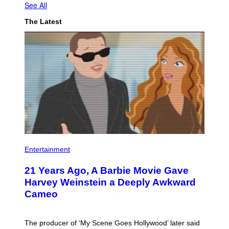
See All
The Latest
Entertainment
21 Years Ago, A Barbie Movie Gave
Harvey Weinstein a Deeply Awkward
Cameo
The producer of ‘My Scene Goes Hollywood’ later said