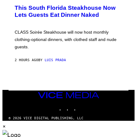
4
This South Florida Steakhouse Now
Lets Guests Eat Dinner Naked
CLASS Soirée Steakhouse will now host monthly
clothing-optional dinners, with clothed staff and nude
guests.
2 HOURS AGO
BY
LUIS PRADA
VICE
MEDIA
INSTAGRAM
TIKTOK
YOUTUBE
© 2026 VICE DIGITAL PUBLISHING, LLC
×