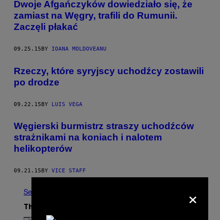
Dwoje Afgańczyków dowiedziało się, że
zamiast na Węgry, trafili do Rumunii.
Zaczęli płakać
09.25.15
BY
IOANA MOLDOVEANU
​Rzeczy, które syryjscy uchodźcy zostawili
po drodze
09.22.15
BY
LUIS VEGA
​Węgierski burmistrz straszy uchodźców
strażnikami na koniach i nalotem
helikopterów
09.21.15
BY
VICE STAFF
×
See All
The Latest