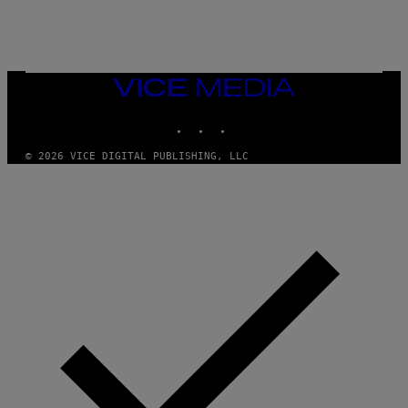
B
R
E
T
O
N
VICE
/
MEDIA
P
I
INSTAGRAM
TIKTOK
YOUTUBE
C
S
© 2026 VICE DIGITAL PUBLISHING, LLC
A
C
T
I
O
N
/
N
U
R
P
H
O
T
O
V
I
A
G