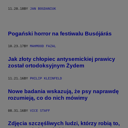
11.20.18
BY
JAN BOGDANIUK
Pogański horror na festiwalu Busójárás
10.23.17
BY
MAHMOOD FAZAL
Jak złoty chłopiec antysemickiej prawicy
został ortodoksyjnym Żydem
11.21.16
BY
PHILIP KLEINFELD
Nowe badania wskazują, że psy naprawdę
rozumieją, co do nich mówimy
08.31.16
BY
VICE STAFF
Zdjęcia szczęśliwych ludzi, którzy robią to,