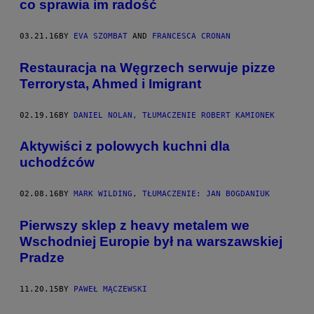
co sprawia im radość
03.21.16
BY
EVA SZOMBAT
AND
FRANCESCA CRONAN
Restauracja na Węgrzech serwuje pizze
Terrorysta, Ahmed i Imigrant
02.19.16
BY
DANIEL NOLAN, TŁUMACZENIE ROBERT KAMIONEK
Aktywiści z polowych kuchni dla
uchodźców
02.08.16
BY
MARK WILDING, TŁUMACZENIE: JAN BOGDANIUK
Pierwszy sklep z heavy metalem we
Wschodniej Europie był na warszawskiej
Pradze
11.20.15
BY
PAWEŁ MĄCZEWSKI