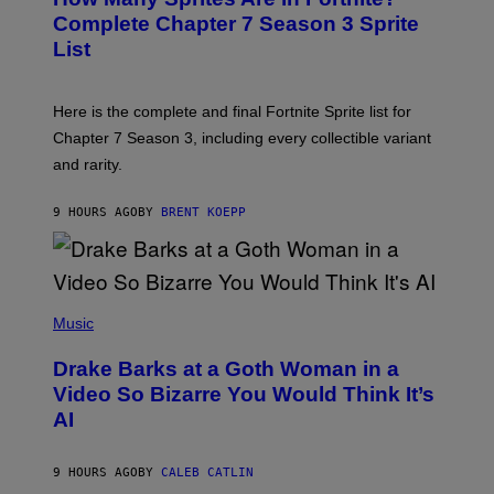
E
)
A
N
Complete Chapter 7 Season 3 Sprite
/
S
List
G
H
E
O
T
T
T
:
Here is the complete and final Fortnite Sprite list for
Y
E
I
P
Chapter 7 Season 3, including every collectible variant
M
I
A
and rarity.
C
G
G
E
A
S
9 HOURS AGO
BY
BRENT KOEPP
M
F
E
O
S
R
L
I
(
V
P
Music
E
H
N
O
A
Drake Barks at a Goth Woman in a
T
T
O
Video So Bizarre You Would Think It’s
I
B
O
AI
Y
N
J
)
O
S
9 HOURS AGO
BY
CALEB CATLIN
E