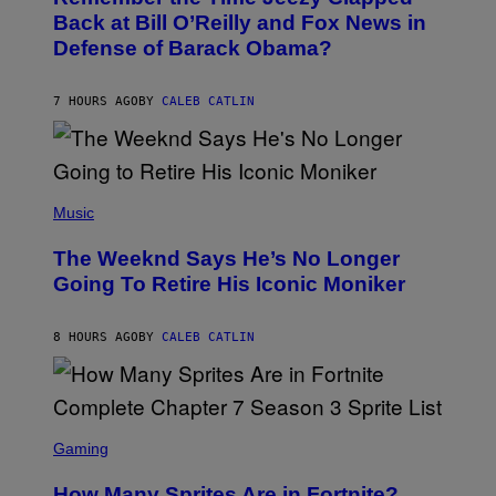
R
O
Back at Bill O’Reilly and Fox News in
E
B
I
Defense of Barack Obama?
Y
M
T
A
I
G
M
7 HOURS AGO
BY
CALEB CATLIN
E
M
)
O
S
E
N
(
F
P
Music
E
H
L
O
D
The Weeknd Says He’s No Longer
T
E
O
Going To Retire His Iconic Moniker
R
B
/
Y
G
P
E
8 HOURS AGO
BY
CALEB CATLIN
E
T
D
T
R
Y
O
I
B
M
E
S
A
C
C
G
Gaming
E
R
E
R
E
S
How Many Sprites Are in Fortnite?
R