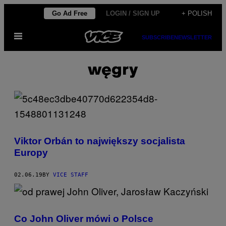
Skip
Go Ad Free
LOGIN / SIGN UP
+ POLISH
to
Open
content
SUBSCRIBE
NEWSLETTER
Menu
węgry
Viktor Orbán to największy socjalista
Europy
02.06.19
BY
VICE STAFF
Co John Oliver mówi o Polsce