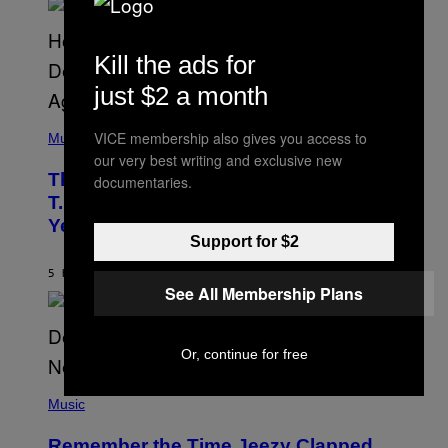
Kill the ads for
just $2 a month
(
VICE membership also gives you access to
P
Music
H
our very best writing and exclusive new
O
The 90s Hip-Hop Legend Who Made
documentaries.
T
O
T.I. Delay His Debut Album Over 20
B
Years Ago: ‘I Definitely Conceded’
Y
Support for $2
J
O
H
5 HOURS AGO
BY
CALEB CATLIN
N
See All Membership Plans
N
Y
N
U
Or, continue for free
N
E
(
Z
P
Music
/
H
W
O
I
Remember the Time Jeezy Clapped
T