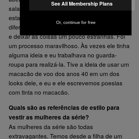
See All Membership Plans
sala e mergulhou de cabeça comigo. Ele
estava disposto a explorar e tentar silhuetas
Or, continue for free
diferentes, e usar peças de jeitos engraçados
e deixar as coisas um pouco estranhas. Foi
um processo maravilhoso. Às vezes ele tinha
alguma ideia e eu trabalhava no guarda-
roupa para realizá-la. Tive a ideia de usar um
macacão de voo dos anos 40 em um dos
looks dele, e eu e ele escrevemos poesias
com tinta no macacão.
Quais são as referências de estilo para
vestir as mulheres da série?
As mulheres da série são todas
extravagantes. Temos desde a filha de um