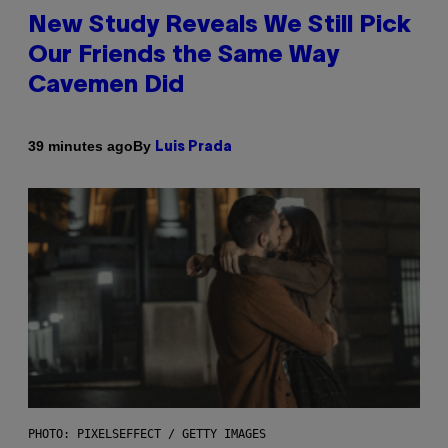
New Study Reveals We Still Pick
Our Friends the Same Way
Cavemen Did
By
39 minutes ago
Luis Prada
PHOTO: PIXELSEFFECT / GETTY IMAGES