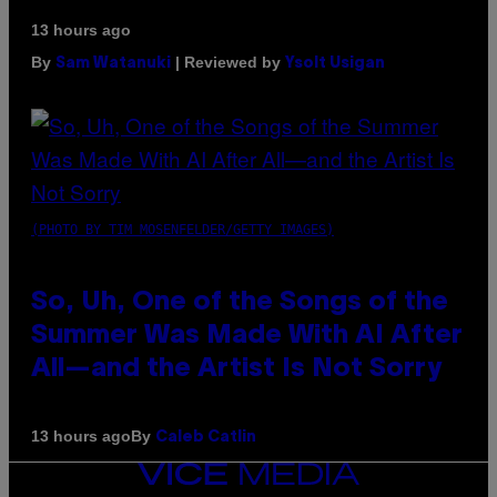
13 hours ago
By
| Reviewed by
Sam Watanuki
Ysolt Usigan
(PHOTO BY TIM MOSENFELDER/GETTY IMAGES)
So, Uh, One of the Songs of the
Summer Was Made With AI After
All—and the Artist Is Not Sorry
By
13 hours ago
Caleb Catlin
VICE
MEDIA