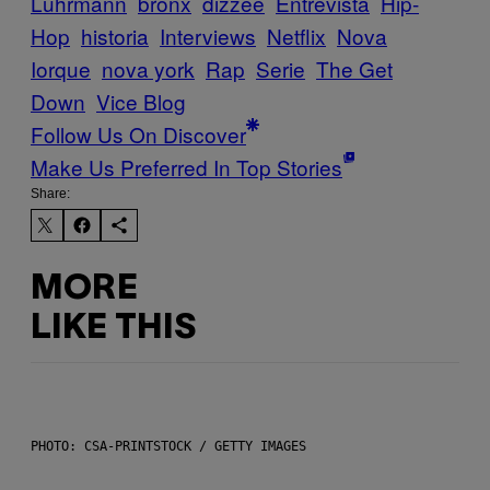
Luhrmann
bronx
dizzee
Entrevista
Hip-
Hop
historia
Interviews
Netflix
Nova
Iorque
nova york
Rap
Serie
The Get
Down
Vice Blog
Follow Us On Discover
Make Us Preferred In Top Stories
Share:
MORE
LIKE THIS
PHOTO: CSA-PRINTSTOCK / GETTY IMAGES