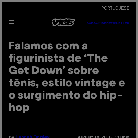
Skip
+ PORTUGUESE
to
Open
content
SUBSCRIBE
NEWSLETTER
Menu
Falamos com a
figurinista de ‘The
Get Down’ sobre
tênis, estilo vintage e
o surgimento do hip-
hop
By
August 18, 2016, 3:00pm
Hannah Ongley