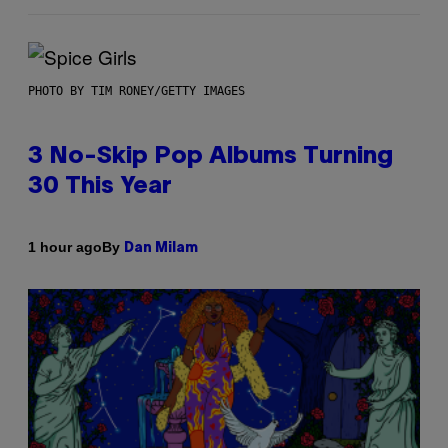
PHOTO BY TIM RONEY/GETTY IMAGES
3 No-Skip Pop Albums Turning
30 This Year
By
1 hour ago
Dan Milam