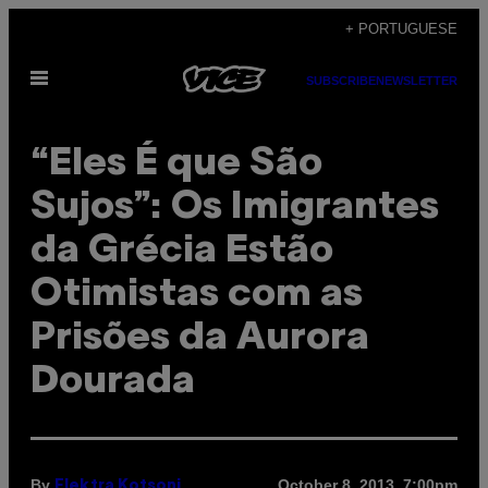
Skip
+ PORTUGUESE
to
Open
content
SUBSCRIBE
NEWSLETTER
Menu
“Eles É que São
Sujos”: Os Imigrantes
da Grécia Estão
Otimistas com as
Prisões da Aurora
Dourada
By
October 8, 2013, 7:00pm
Elektra Kotsoni