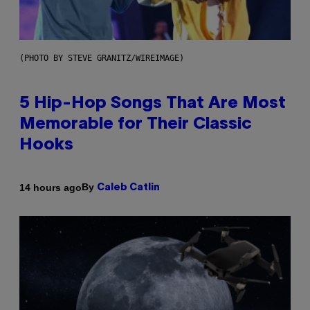
(PHOTO BY STEVE GRANITZ/WIREIMAGE)
5 Hip-Hop Songs That Are Most
Memorable for Their Classic
Hooks
By
14 hours ago
Caleb Catlin