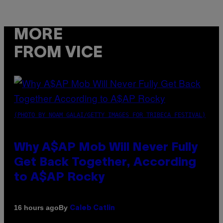
MORE
FROM VICE
(PHOTO BY NOAM GALAI/GETTY IMAGES FOR TRIBECA FESTIVAL)
Why A$AP Mob Will Never Fully
Get Back Together, According
to A$AP Rocky
By
16 hours ago
Caleb Catlin