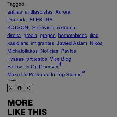
Tagged:
antifas
antifascistas
Aurora
Dourada
ELEKTRA
KOTSONI
Entrevista
extrema-
direita
grecia
gregos
homofobicos
ilias
kasidiaris
imigrantes
Javied Aslam
Nikos
Michaloliakos
Noticias
Pavlos
Fyssas
protestos
Vice Blog
Follow Us On Discover
Make Us Preferred In Top Stories
Share:
MORE
LIKE THIS