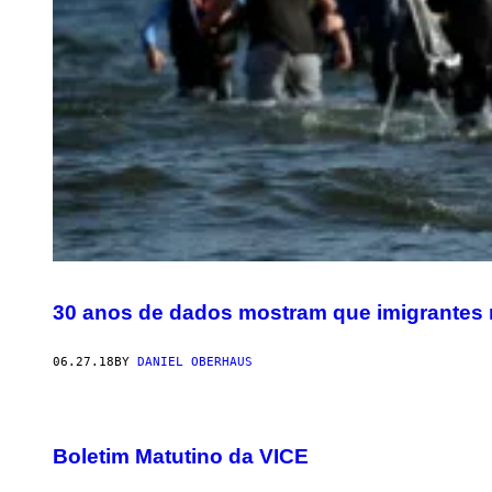
30 anos de dados mostram que imigrantes
06.27.18
BY
DANIEL OBERHAUS
Boletim Matutino da VICE