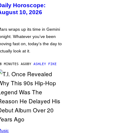
Daily Horoscope:
August 10, 2026
ars wraps up its time in Gemini
onight. Whatever you’ve been
oving fast on, today’s the day to
ctually look at it.
8 MINUTES AGO
BY
ASHLEY FIKE
usic