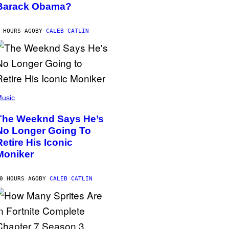
Barack Obama?
 HOURS AGO
BY
CALEB CATLIN
usic
The Weeknd Says He’s
No Longer Going To
Retire His Iconic
Moniker
0 HOURS AGO
BY
CALEB CATLIN