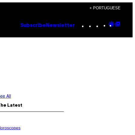
+ PORTUGUESE
Instagram
TikTok
YouTube
Google
Goog
Subscribe
Newsletter
Discove
Top
Posts
ee All
The Latest
oroscopes