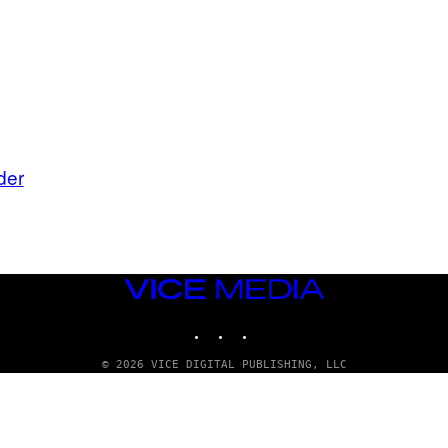
der
VICE
MEDIA
INSTAGRAM
TIKTOK
YOUTUBE
© 2026 VICE DIGITAL PUBLISHING, LLC