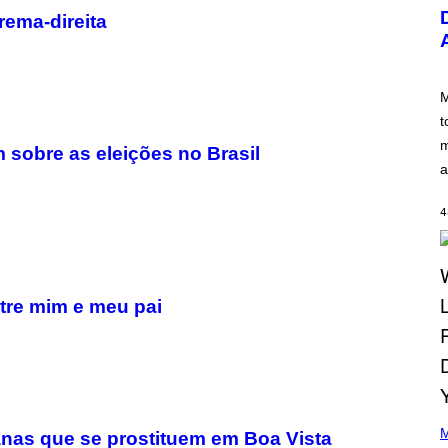
U
rema-direita
S
T
R
A
T
I
M
O
t
N
B
m
 sobre as eleições no Brasil
Y
a
R
E
E
4
S
A
.
tre mim e meu pai
(
P
M
anas que se prostituem em Boa Vista
H