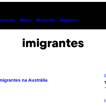
unchies
Music
Waypoint
Members
imigrantes
S
migrantes na Austrália
I
L
H
L