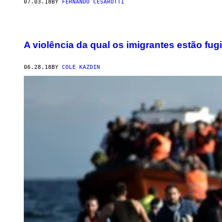
07.03.18
BY
FERNANDO CESAROTTI
A violência da qual os imigrantes estão fu
06.28.18
BY
COLE KAZDIN