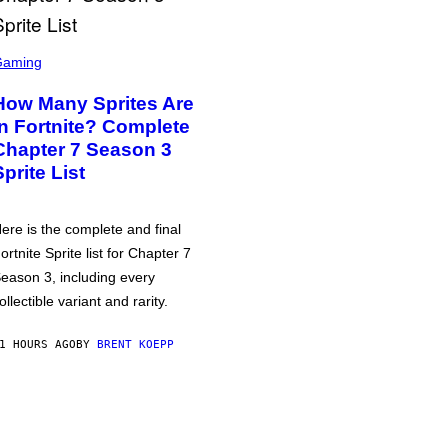
Gaming
How Many Sprites Are
in Fortnite? Complete
Chapter 7 Season 3
Sprite List
ere is the complete and final
ortnite Sprite list for Chapter 7
eason 3, including every
ollectible variant and rarity.
1 HOURS AGO
BY
BRENT KOEPP