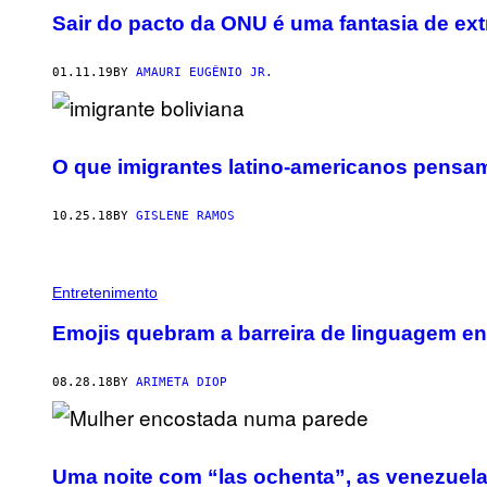
Sair do pacto da ONU é uma fantasia de ext
01.11.19
BY
AMAURI EUGÊNIO JR.
O que imigrantes latino-americanos pensam
10.25.18
BY
GISLENE RAMOS
Entretenimento
Emojis quebram a barreira de linguagem en
08.28.18
BY
ARIMETA DIOP
Uma noite com “las ochenta”, as venezuel