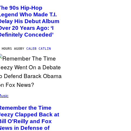
The 90s Hip-Hop
Legend Who Made T.I.
Delay His Debut Album
Over 20 Years Ago: ‘I
Definitely Conceded’
 HOURS AGO
BY
CALEB CATLIN
usic
Remember the Time
Jeezy Clapped Back at
Bill O’Reilly and Fox
News in Defense of