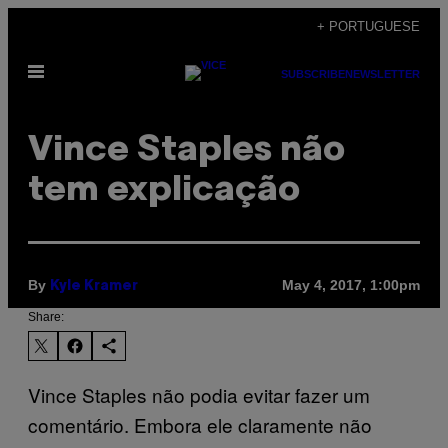
Skip
+ PORTUGUESE
to
Open
content
SUBSCRIBE
NEWSLETTER
Menu
Vince Staples não
tem explicação
By
May 4, 2017, 1:00pm
Kyle Kramer
Share:
Vince Staples não podia evitar fazer um
comentário. Embora ele claramente não