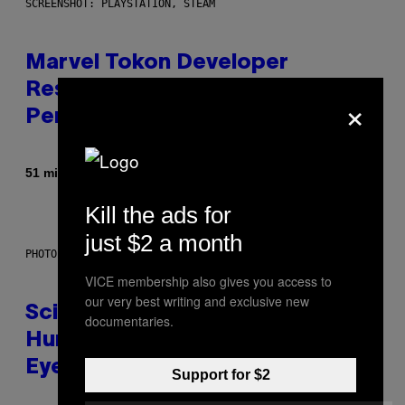
SCREENSHOT: PLAYSTATION, STEAM
Marvel Tokon Developer
Responds to Major PC
×
Performance Issues
By
51 minutes ago
Brent Koepp
Kill the ads for
just $2 a month
PHOTO: CSA IMAGES / GETTY IMAGES
VICE membership also gives you access to
our very best writing and exclusive new
Scientists Just Traced the
documentaries.
Human Eye Back to a Tiny One-
Eyed Creature
Support for $2