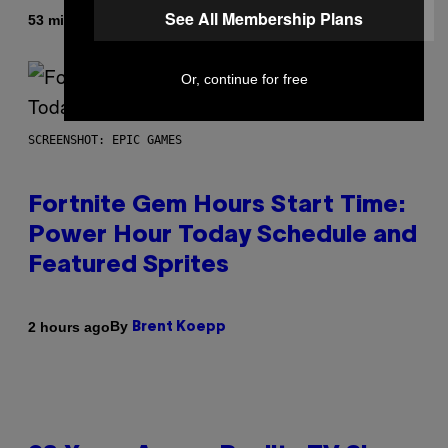
See All Membership Plans
By
53 minutes ago
Luis Prada
Or, continue for free
SCREENSHOT: EPIC GAMES
Fortnite Gem Hours Start Time:
Power Hour Today Schedule and
Featured Sprites
By
2 hours ago
Brent Koepp