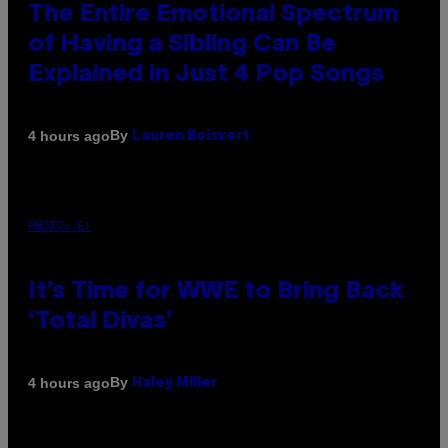
The Entire Emotional Spectrum
of Having a Sibling Can Be
Explained in Just 4 Pop Songs
By
4 hours ago
Lauren Boisvert
PHOTO: E!
It’s Time for WWE to Bring Back
‘Total Divas’
By
4 hours ago
Haley Miller