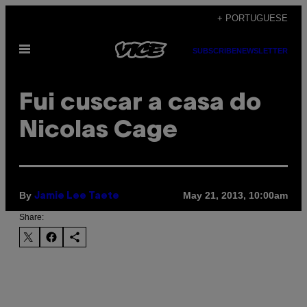
Skip
+ PORTUGUESE
to
Open
content
SUBSCRIBE
NEWSLETTER
Menu
Fui cuscar a casa do
Nicolas Cage
By
May 21, 2013, 10:00am
Jamie Lee Taete
Share: