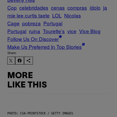
Cop
celebridades
cenas
compras
ídolo
ja
mie lee curtis taete
LOL
Nicolas
Cage
pobreza
Portugal
Portugal
ruina
Tourette’s
vice
Vice Blog
Follow Us On Discover
Make Us Preferred In Top Stories
Share:
MORE
LIKE THIS
PHOTO: CSA-PRINTSTOCK / GETTY IMAGES