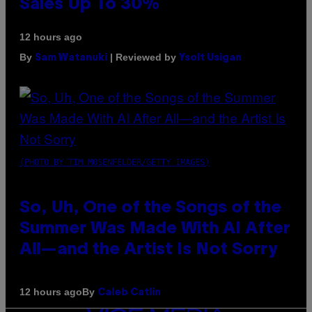
Sales Up To 30%
12 hours ago
By
| Reviewed by
Sam Watanuki
Ysolt Usigan
(PHOTO BY TIM MOSENFELDER/GETTY IMAGES)
So, Uh, One of the Songs of the
Summer Was Made With AI After
All—and the Artist Is Not Sorry
By
12 hours ago
Caleb Catlin