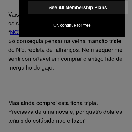
See All Membership Plans
Vais estragar tudo. Ninguém quer humanizar
os seus LOLs. Uma vez, tentei ver o clip da
Or, continue for free
“
NOT THE BEES
” e nem um sorriso esbocei.
Só conseguia pensar na velha mansão triste
do Nic, repleta de falhanços. Nem sequer me
senti confortável em comprar o antigo fato de
mergulho do gajo.
Mas ainda comprei esta ficha tripla.
Precisava de uma nova e, por quatro dólares,
teria sido estúpido não o fazer.