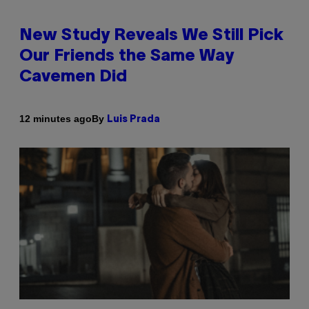
New Study Reveals We Still Pick
Our Friends the Same Way
Cavemen Did
By
12 minutes ago
Luis Prada