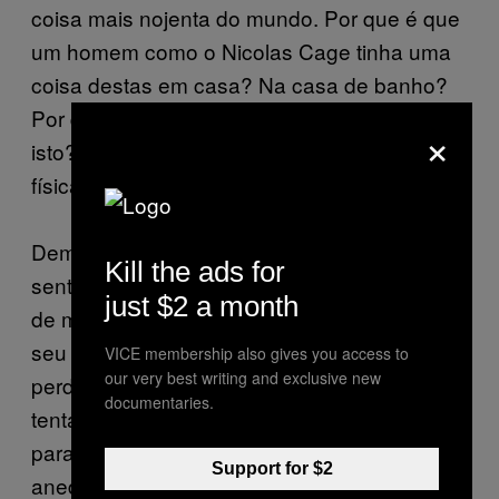
coisa mais nojenta do mundo. Por que é que
um homem como o Nicolas Cage tinha uma
coisa destas em casa? Na casa de banho?
Por que é que ele se desleixou tanto com
×
isto? Senti-me a olhar para a manifestação
física da sua depressão. F
oi demasiado…
Demasiado duro imaginar o Nicolas Cage
Kill the ads for
sentado nesta coisa, com anos de peidos e
just $2 a month
de mijo a saírem-lhe pelas coxas, enquanto o
seu casamento se desafazia e o seu filho
VICE membership also gives you access to
our very best writing and exclusive new
perdia a luta para o Tourette. O
que estou a
documentaries.
tentar dizer é: se te derem a oportunidade
para espreitar o mundo privado de uma
Support for $2
anedota andante, NÃO O FAÇAS.