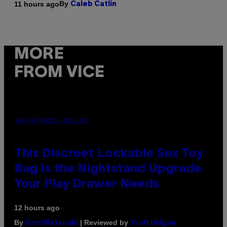
By
11 hours ago
Caleb Catlin
MORE
FROM VICE
SAM WATANUKI FOR VICE
This Discreet Lockable Sex Toy
Bag Is the Nightstand Upgrade
Your Play Drawer Needs
12 hours ago
By
| Reviewed by
Sam Watanuki
Ysolt Usigan