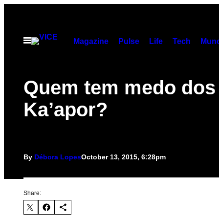
Skip
to
content
Open
Magazine
Pulse
Life
Tech
Munc
Menu
Quem tem medo dos 
Ka’apor?
By
Débora Lopes
October 13, 2015, 6:28pm
Share: