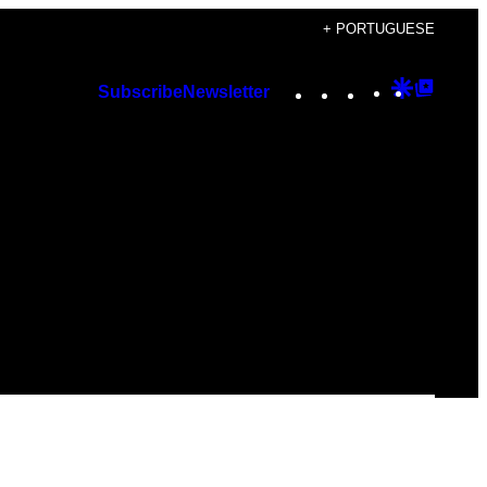
+ PORTUGUESE
Instagram
TikTok
YouTube
Google
Googl
Subscribe
Newsletter
Discover
Top
Posts